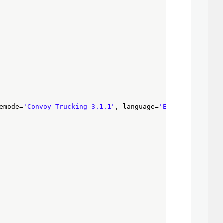
emode=
'Convoy Trucking 3.1.1'
, language=
'English'
)