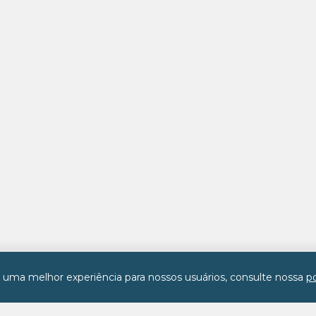
r uma melhor experiência para nossos usuários, consulte nossa
po