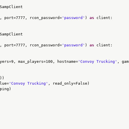
SampClient
, port=7777, rcon_password=
'password'
) 
as
client:
SampClient
, port=7777, rcon_password=
'password'
) 
as
client:
yers=9, max_players=100, hostname=
'Convoy Trucking'
, gam
))
lue=
'Convoy Trucking'
, read_only=False)
ping)