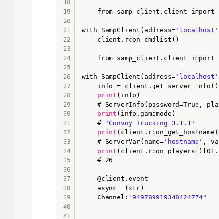
18
19
from samp_client.client import 
20
21
with SampClient(address=
'localhost'
22
client.rcon_cmdlist()
23
24
from samp_client.client import 
25
26
with SampClient(address=
'localhost'
27
info = client.get_server_info()
28
print
(info)
29
# ServerInfo(password=True, pla
30
print
(info.gamemode)
31
# 
'Convoy Trucking 3.1.1'
32
print
(client.rcon_get_hostname(
33
# ServerVar(name=
'hostname'
, va
34
print
(client.rcon_players()[0].
35
# 26
36
37
@client.event
38
async  (str) 
39
Channel:
"949789919348424774"
40
41