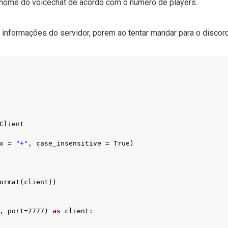
o nome do voicechat de acordo com o numero de players.
s informações do servidor, porem ao tentar mandar para o discor
Client
x = 
"+"
, case_insensitive = True)
ormat(client))
, port=7777) 
as
client: