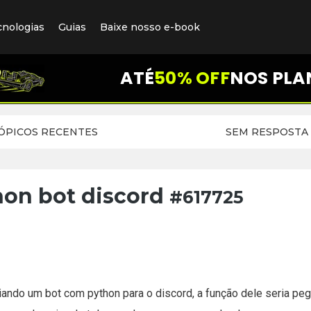
cnologias
Guias
Baixe nosso e-book
ATÉ
50% OFF
NOS PLA
ÓPICOS RECENTES
SEM RESPOSTA
on bot discord
#617725
iando um bot com python para o discord, a função dele seria peg