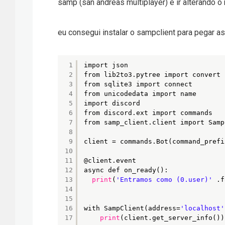
samp (san andreas multiplayer) e ir alterando 
eu consegui instalar o sampclient para pegar a
1
import json
2
from lib2to3.pytree import convert
3
from sqlite3 import connect
4
from unicodedata import name
5
import discord
6
from discord.ext import commands
7
from samp_client.client import Samp
8
9
client = commands.Bot(command_prefi
10
11
@client.event
12
async def on_ready():
13
print
(
'Entramos como (0.user)'
.f
14
15
16
with SampClient(address=
'localhost'
17
print
(client.get_server_info())