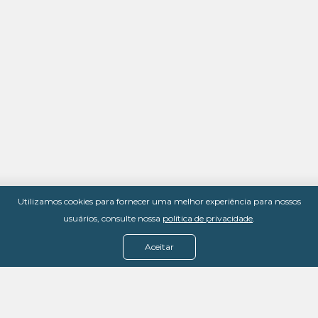
Utilizamos cookies para fornecer uma melhor experiência para nossos
usuários, consulte nossa
política de privacidade
.
Aceitar