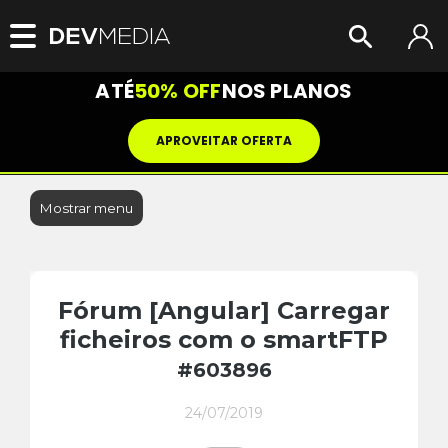
ATÉ
50% OFF
NOS PLANOS
APROVEITAR OFERTA
Mostrar menu
Fórum [Angular] Carregar
ficheiros com o smartFTP
#603896
24/07/2019