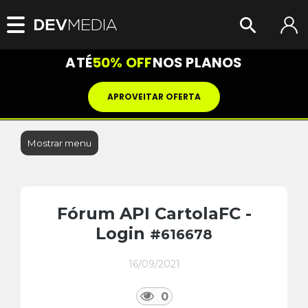
ATÉ
50% OFF
NOS PLANOS
APROVEITAR OFERTA
Mostrar menu
Fórum API CartolaFC -
Login
#616678
16/09/2021
0