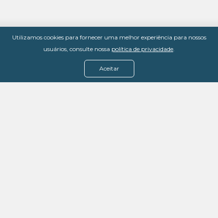
Utilizamos cookies para fornecer uma melhor experiência para nossos
usuários, consulte nossa
política de privacidade
.
Aceitar
Menu
Assine agora
Casos de sucesso
Baixe nosso e-book
Quem somos
FAQ - Fale conosco
Política de privacidade
Termos de uso
Política de estorno
DevMedia: 08.401.613/0001-42
Rua Victor Civita, 66 - Salas 306, 307 e 308 -