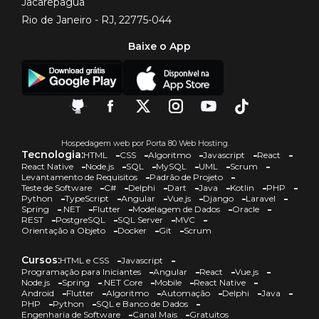
Jacarepaguá
Rio de Janeiro - RJ, 22775-044
Baixe o App
Hospedagem web por Porta 80 Web Hosting.
Tecnologia:
HTML
CSS
Algoritmo
Javascript
React
React Native
Node.js
SQL
MySQL
UML
Scrum
Levantamento de Requisitos
Padrão de Projeto
Teste de Software
C#
Delphi
Dart
Java
Kotlin
PHP
Python
TypeScript
Angular
Vue.js
Django
Laravel
Spring
.NET
Flutter
Modelagem de Dados
Oracle
REST
PostgreSQL
SQL Server
MVC
Orientação a Objeto
Docker
Git
Scrum
Cursos:
HTML e CSS
Javascript
Programação para Iniciantes
Angular
React
Vue.js
Node.js
Spring
.NET Core
Mobile
React Native
Android
Flutter
Algoritmo
Automação
Delphi
Java
PHP
Python
SQL e Banco de Dados
Engenharia de Software
Canal Mais
Gratuitos