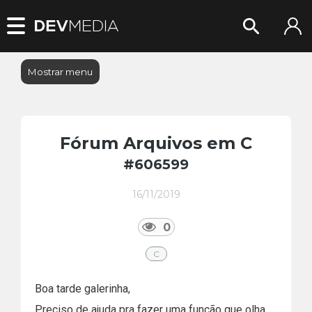
Mostrar menu
Fórum Arquivos em C
#606599
16/11/2019
0
C
Boa tarde galerinha,
Preciso de ajuda pra fazer uma função que olha