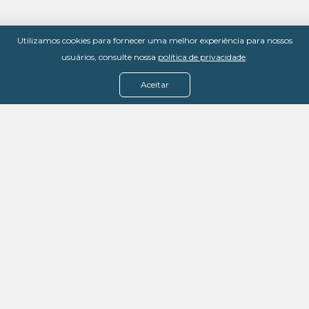
Utilizamos cookies para fornecer uma melhor experiência para nossos
usuários, consulte nossa
política de privacidade
.
Aceitar
Menu
Assine agora
Casos de sucesso
Baixe nosso e-book
Quem somos
FAQ - Fale conosco
Política de privacidade
Termos de uso
Política de estorno
DevMedia: 08.401.613/0001-42
Rua Victor Civita, 66 - Salas 306, 307 e 308 -