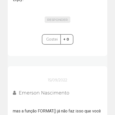
RESPONDER
CREATE PROCEDURE
Gostei
+ 0
converteRealproc
@numero as float
AS
BEGIN
Ler Mais...
SELECT
FORMAT(@numero,'c','
15/09/2022
PT-br') AS EXAMPLE1
Emerson Nascimento
END
CREATE FUNCTION
mas a função FORMAT() já não faz isso que você