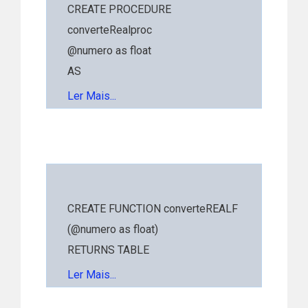
CREATE PROCEDURE
converteRealproc
@numero as float
AS
BEGIN
Ler Mais...
SELECT FORMAT(@numero,'c','PT-
br') AS EXAMPLE1
END
CREATE FUNCTION converteREALF
(@numero as float)
RETURNS TABLE
AS
Ler Mais...
BEGIN