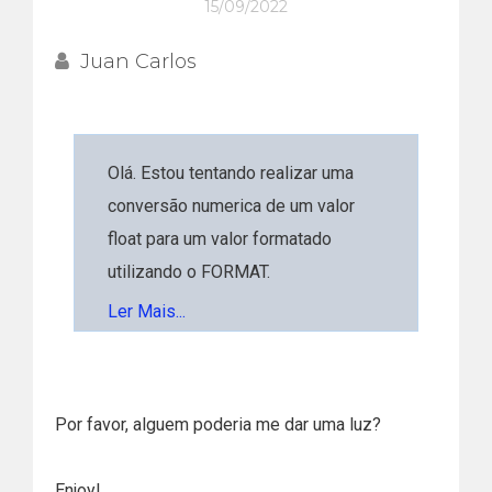
15/09/2022
Juan Carlos
Olá. Estou tentando realizar uma
conversão numerica de um valor
float para um valor formatado
utilizando o FORMAT.
O objetivo da problemática é FAZER
Ler Mais...
UMA FUNÇÃO QUE RECEBA UM
VALOR FLOAT E RETORNE ELE
FORMATADO PARA "MOEDA".
Por favor, alguem poderia me dar uma luz?
A forma que eu tentei realizar o
procedimento foi a seguinte
Enjoy!