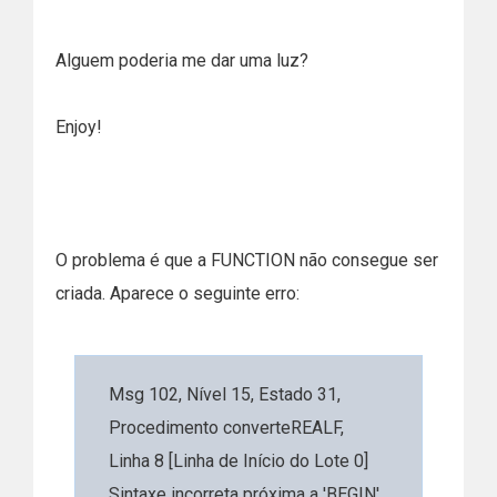
RETURN EXEC converteRealprox
@numero
Alguem poderia me dar uma luz?
END
Enjoy!
O problema é que a FUNCTION não consegue ser
criada. Aparece o seguinte erro:
Msg 102, Nível 15, Estado 31,
Procedimento converteREALF,
Linha 8 [Linha de Início do Lote 0]
Sintaxe incorreta próxima a 'BEGIN'.