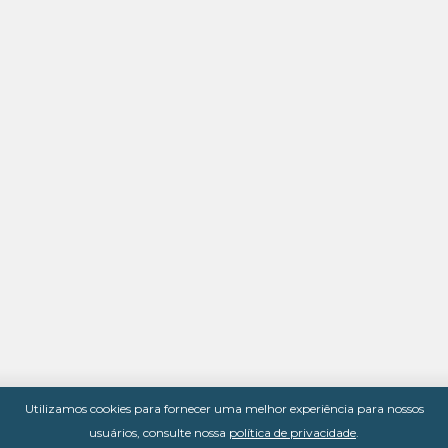
Utilizamos cookies para fornecer uma melhor experiência para nossos
usuários, consulte nossa
política de privacidade
.