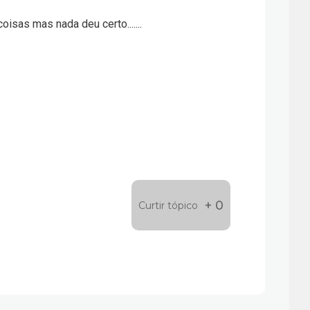
oisas mas nada deu certo.......
+ 0
Curtir tópico