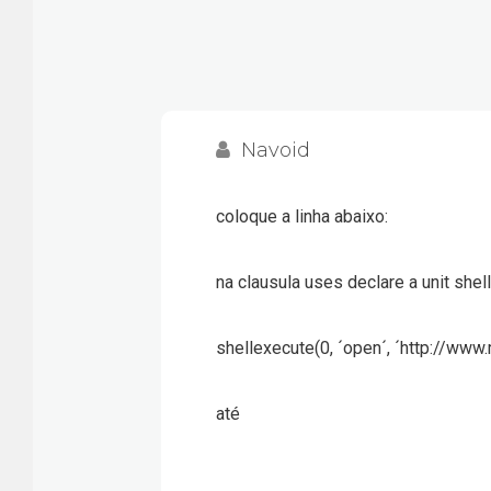
Navoid
coloque a linha abaixo:
na clausula uses declare a unit shel
shellexecute(0, ´open´, ´http://www
até