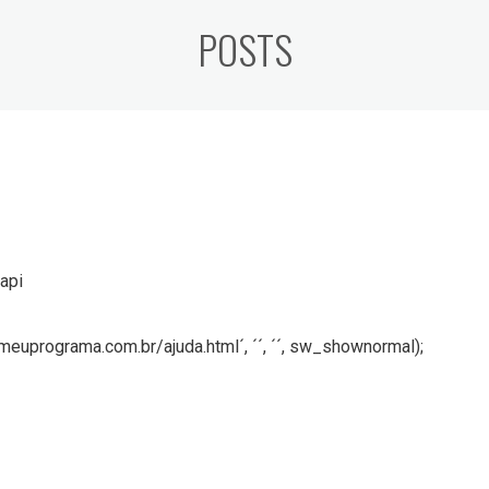
POSTS
lapi
.meuprograma.com.br/ajuda.html´, ´´, ´´, sw_shownormal);