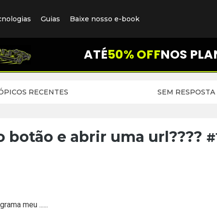
cnologias
Guias
Baixe nosso e-book
ATÉ
50% OFF
NOS PLA
ÓPICOS RECENTES
SEM RESPOSTA
 botão e abrir uma url????
#
ama meu ......