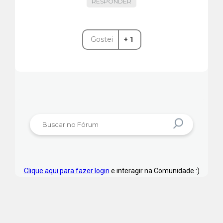
RESPONDER
Gostei
+ 1
Clique aqui para fazer login
e interagir na Comunidade :)