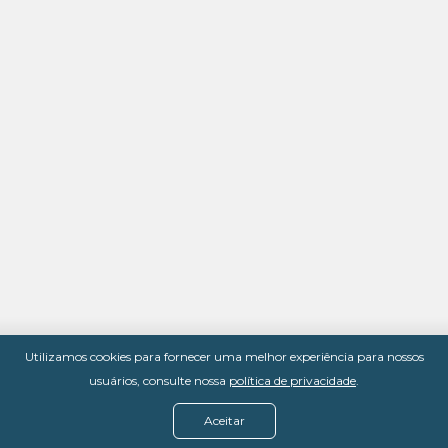
Utilizamos cookies para fornecer uma melhor experiência para nossos
usuários, consulte nossa
política de privacidade
.
Aceitar