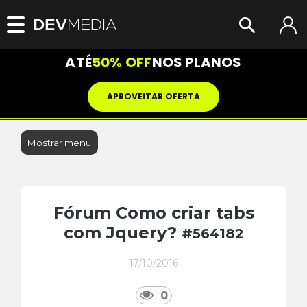
ATÉ
50% OFF
NOS PLANOS
APROVEITAR OFERTA
Mostrar menu
Fórum Como criar tabs
com Jquery?
#564182
17/10/2016
0