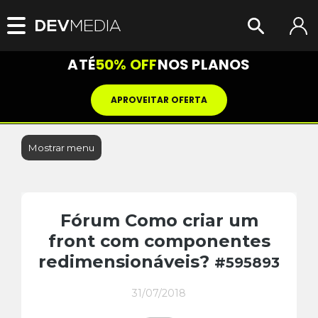
ATÉ
50% OFF
NOS PLANOS
APROVEITAR OFERTA
Mostrar menu
Fórum Como criar um
front com componentes
redimensionáveis?
#595893
31/07/2018