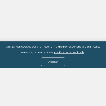
Utilizamos cookies para fornecer uma melhor experiência para nossos
usuários, consulte nossa
política de privacidade
.
Aceitar
Menu
Assine agora
Casos de sucesso
Baixe nosso e-book
Quem somos