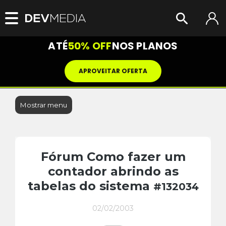
ATÉ
50% OFF
NOS PLANOS
APROVEITAR OFERTA
Mostrar menu
Fórum Como fazer um
contador abrindo as
tabelas do sistema
#132034
02/02/2003