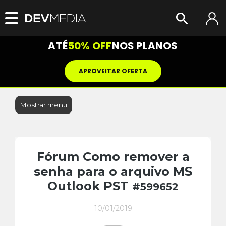
ATÉ
50% OFF
NOS PLANOS
APROVEITAR OFERTA
Mostrar menu
Fórum Como remover a
senha para o arquivo MS
Outlook PST
#599652
10/01/2019