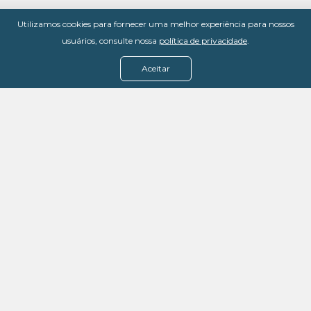
Utilizamos cookies para fornecer uma melhor experiência para nossos
usuários, consulte nossa
política de privacidade
.
Aceitar
Menu
Assine agora
Casos de sucesso
Baixe nosso e-book
Quem somos
FAQ - Fale conosco
Política de privacidade
Termos de uso
Política de estorno
DevMedia: 08.401.613/0001-42
Rua Victor Civita, 66 - Salas 306, 307 e 308 -
Jacarepaguá