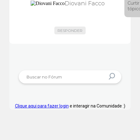
Diovani Facco
Curtir
tópic
RESPONDER
Clique aqui para fazer login
e interagir na Comunidade :)