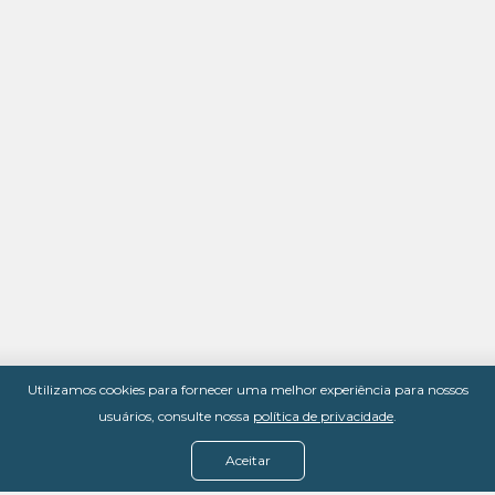
Utilizamos cookies para fornecer uma melhor experiência para nossos
usuários, consulte nossa
política de privacidade
.
Aceitar