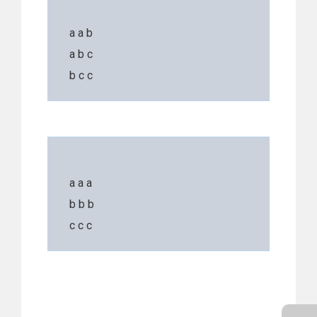
a a b
a b c
b c c
a a a
b b b
c c c