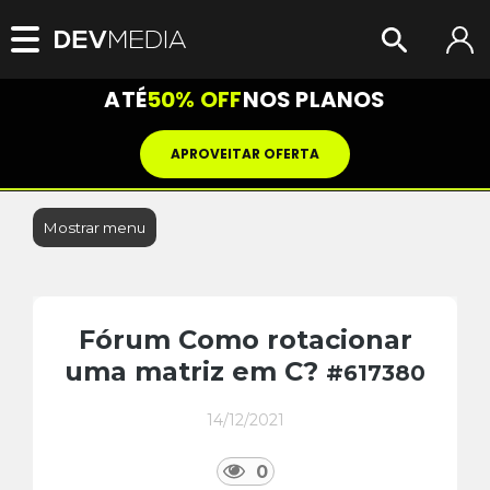
ATÉ
50% OFF
NOS PLANOS
APROVEITAR OFERTA
Mostrar menu
Fórum Como rotacionar
uma matriz em C?
#617380
14/12/2021
0