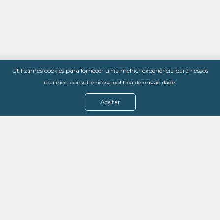
Utilizamos cookies para fornecer uma melhor experiência para nossos
usuários, consulte nossa
política de privacidade
.
Aceitar
Menu
Assine agora
Casos de sucesso
Baixe nosso e-book
Quem somos
FAQ - Fale conosco
Política de privacidade
Termos de uso