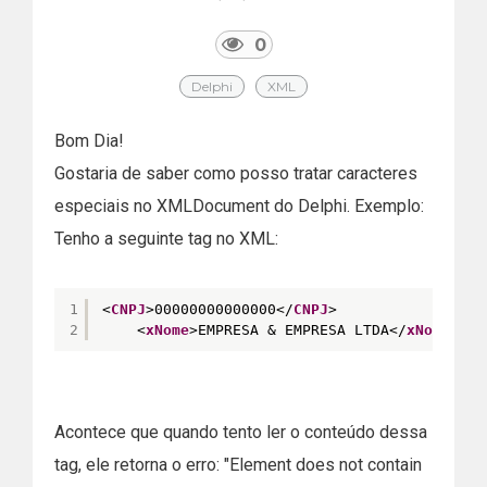
0
Delphi
XML
Bom Dia!
Gostaria de saber como posso tratar caracteres
especiais no XMLDocument do Delphi. Exemplo:
Tenho a seguinte tag no XML:
1
<
CNPJ
>00000000000000</
CNPJ
>
2
<
xNome
>EMPRESA & EMPRESA LTDA</
xNome
>
Acontece que quando tento ler o conteúdo dessa
tag, ele retorna o erro: "Element does not contain