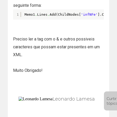
seguinte forma:
1
Memo1
.
Lines
.
Add(ChildNodes[
'infNFe'
].ChildNo
Preciso ler a tag com o & e outros possiveis
caracteres que possam estar presentes em um
XML.
Muito Obrigado!
Leonardo Lamesa
Curtir
tópic