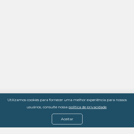
Utilizamos cookies para fornecer uma melhor experiência para nossos
usuários, consulte nossa
política de privacidade
.
Aceitar