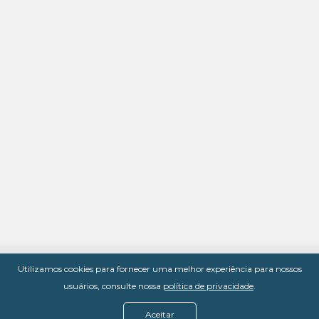
Utilizamos cookies para fornecer uma melhor experiência para nossos
usuários, consulte nossa
política de privacidade
.
Aceitar