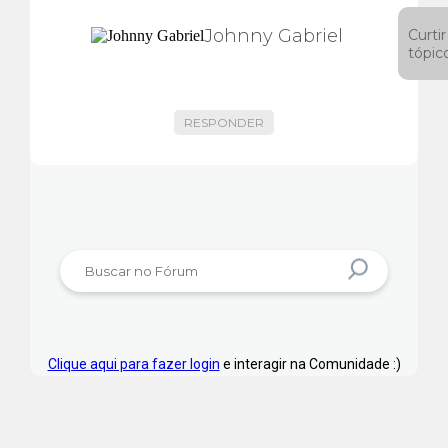
Johnny Gabriel
Curtir
tópic
RESPONDER
Clique aqui para fazer login
e interagir na Comunidade :)