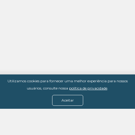
Utilizamos cookies para fornecer uma melhor experiência para nossos
usuários, consulte nossa
política de privacidade
.
Aceitar
Menu