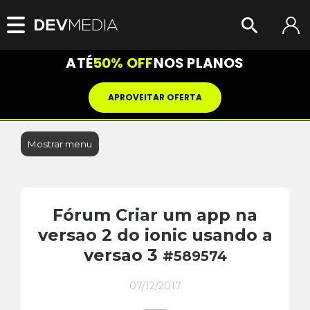
ATÉ
50% OFF
NOS PLANOS
APROVEITAR OFERTA
Mostrar menu
Fórum Criar um app na
versao 2 do ionic usando a
versao 3
#589574
07/12/2017