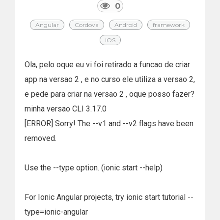
0
Angular
Cordova
Android
framework
iOS
Ola, pelo oque eu vi foi retirado a funcao de criar
app na versao 2 , e no curso ele utiliza a versao 2,
e pede para criar na versao 2 , oque posso fazer?
minha versao CLI 3.17.0
[ERROR] Sorry! The --v1 and --v2 flags have been
removed.
Use the --type option. (ionic start --help)
For Ionic Angular projects, try ionic start tutorial --
type=ionic-angular