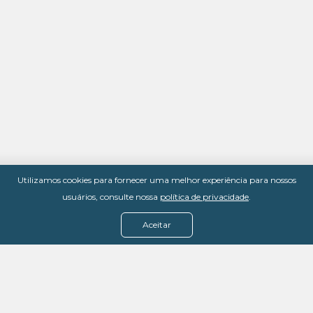
Utilizamos cookies para fornecer uma melhor experiência para nossos
usuários, consulte nossa
política de privacidade
.
Aceitar
Menu