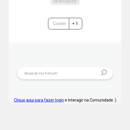
RESPONDER
Gostei
+ 1
Clique aqui para fazer login
e interagir na Comunidade :)