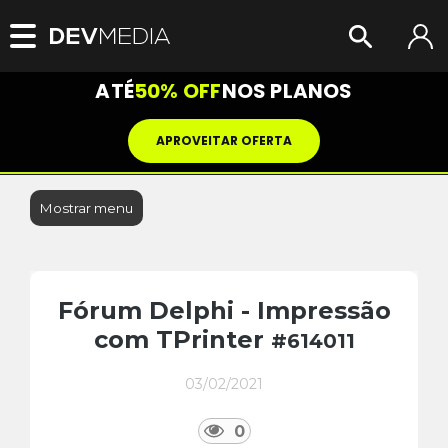
ATÉ
50% OFF
NOS PLANOS
APROVEITAR OFERTA
Mostrar menu
Fórum Delphi - Impressão
com TPrinter
#614011
03/02/2021
0