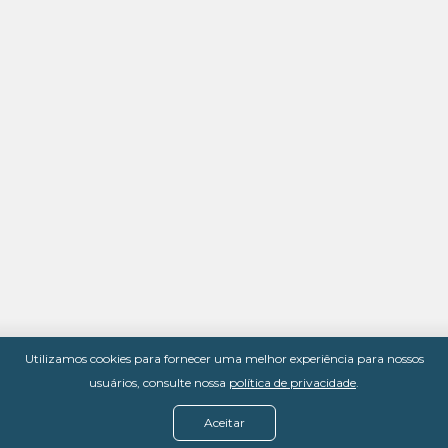
Utilizamos cookies para fornecer uma melhor experiência para nossos
usuários, consulte nossa
política de privacidade
.
Aceitar