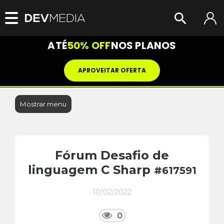
ATÉ
50% OFF
NOS PLANOS
APROVEITAR OFERTA
Mostrar menu
Fórum Desafio de
linguagem C Sharp
#617591
10/02/2022
0