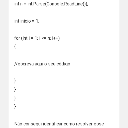
int n = int.Parse(Console.ReadLine());
int inicio = 1;
for (int i = 1; i <= n; i++)
{
//escreva aqui o seu código
}
}
}
}
Não consegui identificar como resolver esse