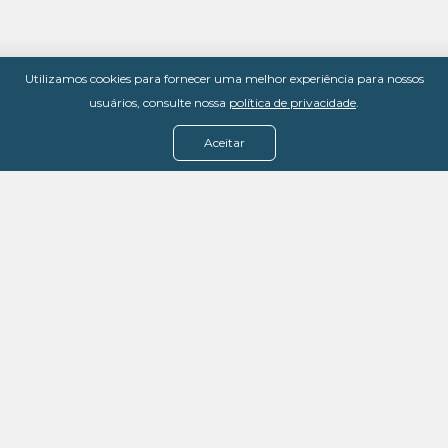
Utilizamos cookies para fornecer uma melhor experiência para nossos
usuários, consulte nossa
política de privacidade
.
Aceitar
Menu
Assine agora
Casos de sucesso
Baixe nosso e-book
Quem somos
FAQ - Fale conosco
Política de privacidade
Termos de uso
Política de estorno
DevMedia: 08.401.613/0001-42
Rua Victor Civita, 66 - Salas 306, 307 e 308 -