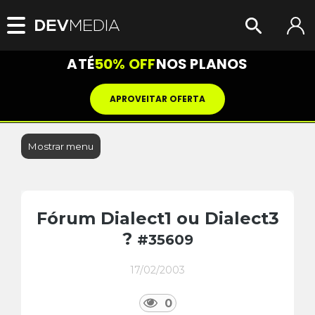
ATÉ
50% OFF
NOS PLANOS
APROVEITAR OFERTA
Mostrar menu
Fórum Dialect1 ou Dialect3
?
#35609
17/02/2003
0