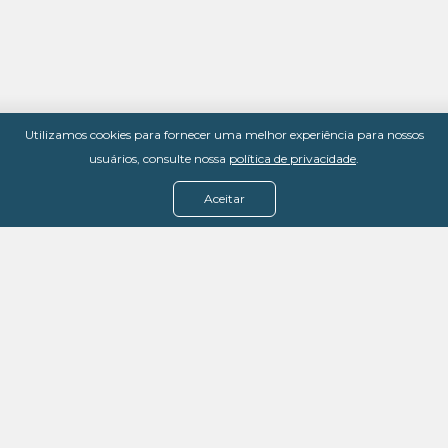
Utilizamos cookies para fornecer uma melhor experiência para nossos
usuários, consulte nossa
política de privacidade
.
Aceitar
Menu
Assine agora
Casos de sucesso
Baixe nosso e-book
Quem somos
FAQ - Fale conosco
Política de privacidade
Termos de uso
Política de estorno