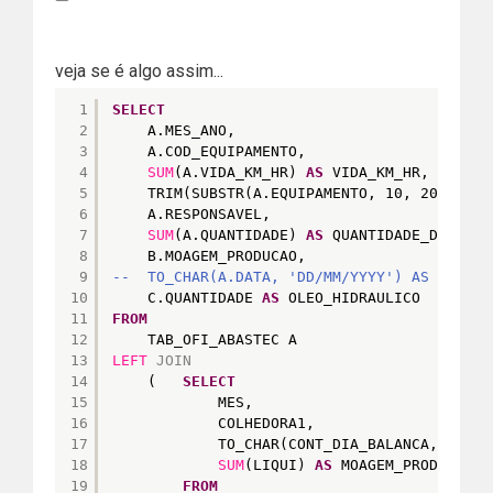
veja se é algo assim...
1
SELECT
2
A.MES_ANO,
3
A.COD_EQUIPAMENTO,
4
SUM
(A.VIDA_KM_HR) 
AS
VIDA_KM_HR,
5
TRIM(SUBSTR(A.EQUIPAMENTO, 10, 20)) 
AS
6
A.RESPONSAVEL,
7
SUM
(A.QUANTIDADE) 
AS
QUANTIDADE_DIESEL,
8
B.MOAGEM_PRODUCAO,
9
--  TO_CHAR(A.DATA, 'DD/MM/YYYY') AS DATA,
10
C.QUANTIDADE 
AS
OLEO_HIDRAULICO
11
FROM
12
TAB_OFI_ABASTEC A
13
LEFT
JOIN
14
(   
SELECT
15
MES,
16
COLHEDORA1,
17
TO_CHAR(CONT_DIA_BALANCA, 
'DD/M
18
SUM
(LIQUI) 
AS
MOAGEM_PRODUCAO
19
FROM