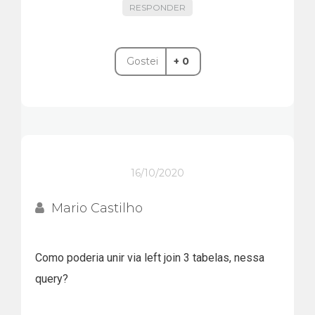
RESPONDER
Gostei
+ 0
16/10/2020
Mario Castilho
Como poderia unir via left join 3 tabelas, nessa
query?