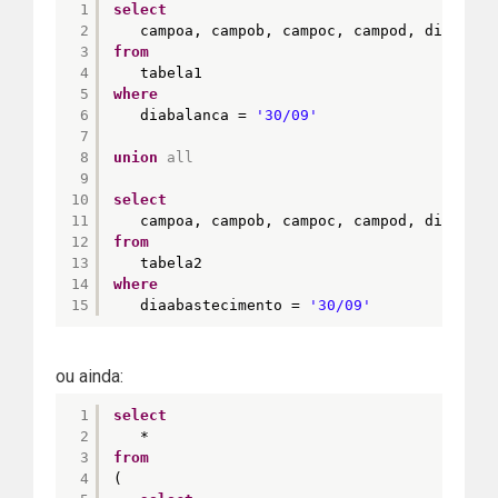
1
select
2
campoa, campob, campoc, campod, diabalan
3
from
4
tabela1
5
where
6
diabalanca = 
'30/09'
7
8
union
all
9
10
select
11
campoa, campob, campoc, campod, diaabast
12
from
13
tabela2
14
where
15
diaabastecimento = 
'30/09'
ou ainda:
1
select
2
*
3
from
4
(