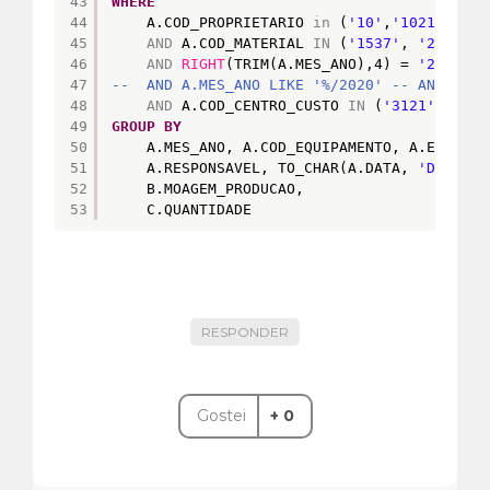
43
WHERE
44
A.COD_PROPRIETARIO 
in
(
'10'
,
'1021'
)
45
AND
A.COD_MATERIAL 
IN
(
'1537'
, 
'235531'
46
AND
RIGHT
(TRIM(A.MES_ANO),4) = 
'2020'
-
47
--  AND A.MES_ANO LIKE '%/2020' -- ANO = 20
48
AND
A.COD_CENTRO_CUSTO 
IN
(
'3121'
,
'3102
49
GROUP
BY
50
A.MES_ANO, A.COD_EQUIPAMENTO, A.EQUIPAM
51
A.RESPONSAVEL, TO_CHAR(A.DATA, 
'DD/MM/Y
52
B.MOAGEM_PRODUCAO,
53
C.QUANTIDADE
RESPONDER
Gostei
+ 0