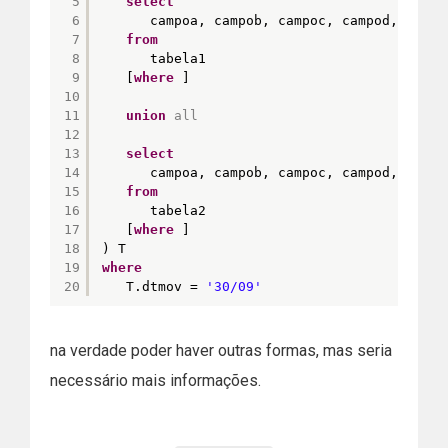
5
select
6
campoa, campob, campoc, campod, diaba
7
from
8
tabela1
9
[
where
]
10
11
union
all
12
13
select
14
campoa, campob, campoc, campod, diaab
15
from
16
tabela2
17
[
where
]
18
) T
19
where
20
T.dtmov = 
'30/09'
na verdade poder haver outras formas, mas seria
necessário mais informações.