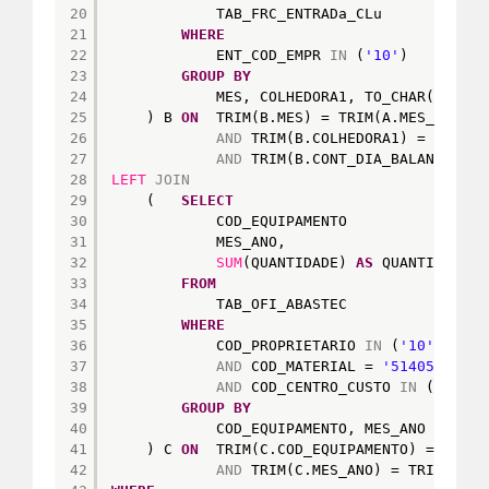
20
TAB_FRC_ENTRADa_CLu
21
WHERE
22
ENT_COD_EMPR 
IN
(
'10'
)
23
GROUP
BY
24
MES, COLHEDORA1, TO_CHAR(CONT_D
25
) B 
ON
TRIM(B.MES) = TRIM(A.MES_ANO)
26
AND
TRIM(B.COLHEDORA1) = TRIM(A
27
AND
TRIM(B.CONT_DIA_BALANCA) = 
28
LEFT
JOIN
29
(   
SELECT
30
COD_EQUIPAMENTO
31
MES_ANO,
32
SUM
(QUANTIDADE) 
AS
QUANTIDADE
33
FROM
34
TAB_OFI_ABASTEC
35
WHERE
36
COD_PROPRIETARIO 
IN
(
'10'
,
'1021
37
AND
COD_MATERIAL = 
'51405'
38
AND
COD_CENTRO_CUSTO 
IN
( 
'3121
39
GROUP
BY
40
COD_EQUIPAMENTO, MES_ANO
41
) C 
ON
TRIM(C.COD_EQUIPAMENTO) = TRIM(
42
AND
TRIM(C.MES_ANO) = TRIM(A.ME