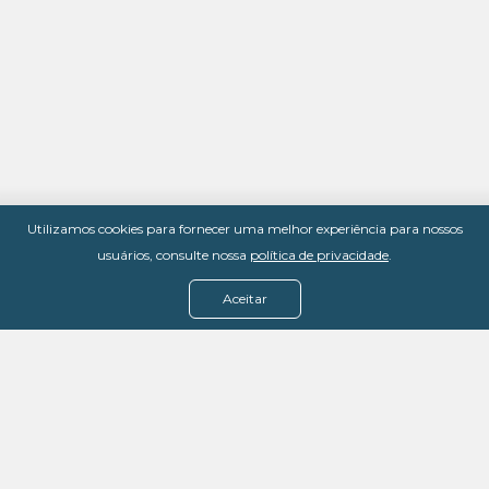
Utilizamos cookies para fornecer uma melhor experiência para nossos
usuários, consulte nossa
política de privacidade
.
Aceitar
Menu
Assine agora
Casos de sucesso
Baixe nosso e-book