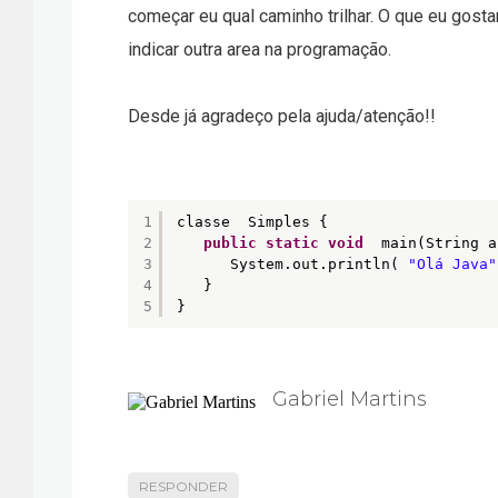
começar eu qual caminho trilhar. O que eu gos
indicar outra area na programação.
Desde já agradeço pela ajuda/atenção!!
1
classe  Simples {  
2
public
static
void
main(String a
3
System.out.println( 
"Olá Java"
4
}  
5
}
Gabriel Martins
RESPONDER