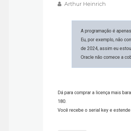
Arthur Heinrich
A programação é apenas 
Eu, por exemplo, não con
de 2024, assim eu estou
Oracle não comece a cob
Dá para comprar a licença mais bara
180.
Você recebe o serial key e estende 