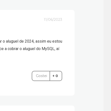
r ser candidato a
11/06/2023
r o aluguel de 2024, assim eu estou
e a cobrar o aluguel do MySQL, aí
Gostei
+ 0