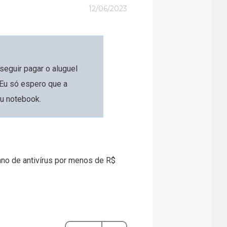
12/06/2023
seguir pagar o aluguel
Eu só espero que a
eu notebook.
ano de antivírus por menos de R$