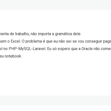
e desejar boa sorte. Mas se você quer comprar um iPhone, melho
nta de trabalho, não importa a gramática dele.
 sem o Excel. O problema é que eu não sei se vou conseguir paga
cel no PHP-MySQL-Laravel. Eu só espero que a Oracle não comec
eu notebook.