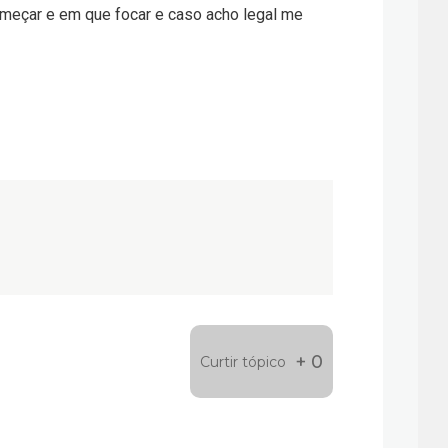
omeçar e em que focar e caso acho legal me
+ 0
Curtir tópico