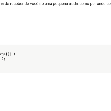
taria de receber de vocês é uma pequena ajuda, como por onde c
rgs[]) {    
);     