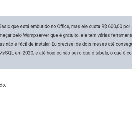
Basic que está embutido no Office, mas ele custa R$ 600,00 por
omeçar pelo Wampserver que é gratuito, ele tem várias ferrame
as não é fácil de instalar. Eu precisei de dois meses até conseg
ySQL em 2020, e até hoje eu não sei o que é tabela, o que é con
chave primária, o que é conexão, o que é campo, o que é registro
. Também naquela época comecei a estudar o PHP, essa ferramen
e você souber usar o HTML e o JavaScript. O HTML é uma lingu
do.
r o <body> <div> <input> <select> <form> <a href>. Bem mais c
tem gente que bota o código num arquivo .js mas tem outras qu
ipt>. Aquilo é um horror, lá tem assync function, é um horror, 
tro arquivo, só o Arquiteto é que sabe se ele vai conseguir. En
vista Input, onde aprendi a colocar o meu nome na tela com o c