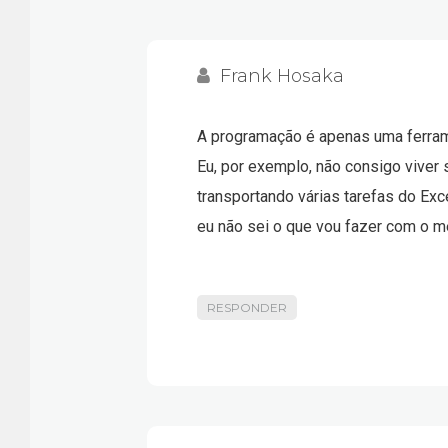
tenho credencial para lh
vereador.
Frank Hosaka
A programação é apenas uma ferrame
Eu, por exemplo, não consigo viver
transportando várias tarefas do Ex
eu não sei o que vou fazer com o m
RESPONDER