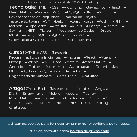
Hospedagem web por Porta 80 Web Hosting.
Tecnologia:
HTML
CSS
Algoritmo
Javascript
React
React Native
Node.js
SQL
MySQL
UML
Scrum
Levantamento de Requisitos
Padrão de Projeto
Teste de Software
C#
Delphi
Dart
Java
Kotlin
PHP
Python
TypeScript
Angular
Vue.js
Django
Laravel
Spring
.NET
Flutter
Modelagem de Dados
Oracle
REST
PostgreSQL
SQL Server
MVC
Orientação a Objeto
Docker
Git
Scrum
Cursos:
HTML e CSS
Javascript
Programação para Iniciantes
Angular
React
Vue.js
Node.js
Spring
.NET Core
Mobile
React Native
Android
Flutter
Algoritmo
Automação
Delphi
Java
PHP
Python
SQL e Banco de Dados
Engenharia de Software
Canal Mais
Gratuitos
Artigos:
Front-End
Javascript
Iniciantes
Angular
Dart
Engenharia
Mobile
Node.js
Python
React Native
Vue.js
Android
Banco de Dados
Delphi
Flutter
Java
Kotlin
.Net
PHP
React
Spring
Gratuitos
DevCast:
HTML e CSS
Javascript
Angular
Engenharia
Utilizamos cookies para fornecer uma melhor experiência para nossos
Mobile
Node.js
Python
React Native
Android
Banco de Dados
Delphi
Flutter
Java
Automação
usuários, consulte nossa
política de privacidade
.
.Net
PHP
React
Spring
Gratuitos
Canal Mais