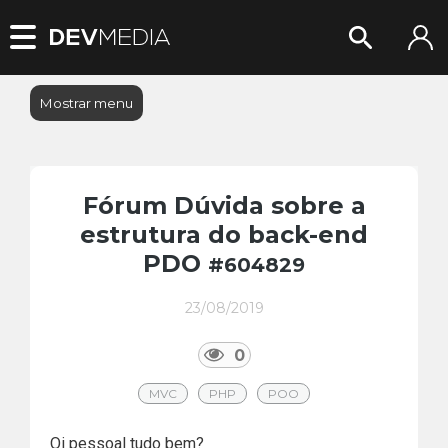
Mostrar menu
Fórum Dúvida sobre a
estrutura do back-end
PDO
#604829
23/08/2019
0
MVC
PHP
POO
Oi pessoal tudo bem?