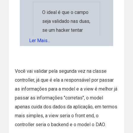
O ideal é que o campo
seja validado nas duas,
se um hacker tentar
fazer uma script
Ler Mais...
injection e passar por
Ler Mais...
uma das validações
por exemplo ele ainda
Você vai validar pela segunda vez na classe
terá que passar pela
controller, já que é ela a responsável por passar
Uma validação de duas camadas
outra para ser capaz de
as informações para a model e a view é melhor já
não é? mas a segunda camada, que
causar algum dano.
passar as informações "corretas", o model
é feito no php, ela fica na classe
apenas cuida dos dados da aplicação, em termos
que é controller ou ela fica na
mais simples, a view seria o front end, o
model? essa é minha maior dúvida,
controller seria o backend e o model o DAO.
que ainda fico perdido em algumas