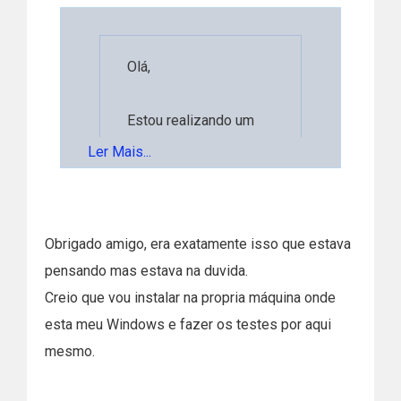
Olá,
Estou realizando um
artigo de TCC na area
Ler Mais...
de TI e estou
Ler Mais...
utilizando o tema
"ANALISE
Obrigado amigo, era exatamente isso que estava
COMPARATIVA DOS
pensando mas estava na duvida.
Boa noite Rafael , nesse caso como
SISTEMAS
Creio que vou instalar na propria máquina onde
você quer fazer um comparativo
OPERACIONAIS
esta meu Windows e fazer os testes por aqui
das duas plataformas (windows ,
WINDOWS E LINUX:
mesmo.
linux),
DISTINÇÃO E
seria viável tentar instalar o linux
IMPORTÂNCIAS",