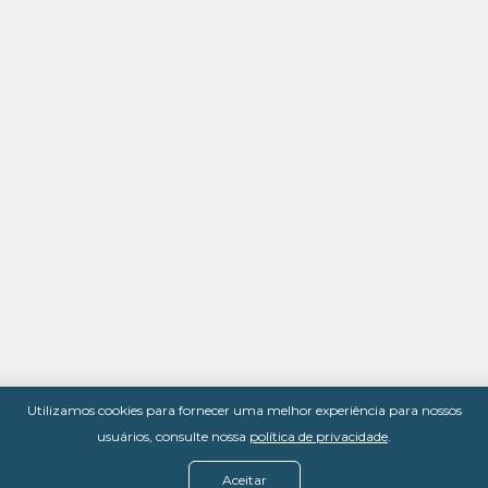
Obrigado!
Utilizamos cookies para fornecer uma melhor experiência para nossos
usuários, consulte nossa
política de privacidade
.
Aceitar