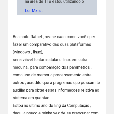
na area de TI e estou utilizando o
tema "ANALISE COMPARATIVA
Ler Mais...
DOS SISTEMAS OPERACIONAIS
WINDOWS E LINUX: DISTINÇÃO E
IMPORTÂNCIAS", porem meu
Boa noite Rafael , nesse caso como você quer
orientador informou que eu preciso
fazer um comparativo das duas plataformas
fazer uma comparação de
(windows , linux),
parâmetros técnicos e estou com
seria viável tentar instalar o linux em outra
bastante duvidas de como
máquina , para comparação dos parâmetros ,
desenvolver isso. Perguntei se
como uso de memoria processamento entre
podia ser instalando o Linux
outros , acredito que a programas que possam te
bootavel na mesma máquina e ele
auxiliar para obter essas informaçoes relativa ao
disse que não tinha como pois o
sistema em questao.
windows pode consumir mais
Estou no ultimo ano de Eng da Computação ,
memoria, energia entre outros e não
daqui a pouco e minha vez de se preocupar com