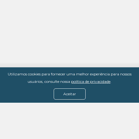
Utilizamos cookies para fornecer uma melhor experiência para nossos
usuários, consulte nossa
política de privacidade
.
Aceitar
Menu
Assine agora