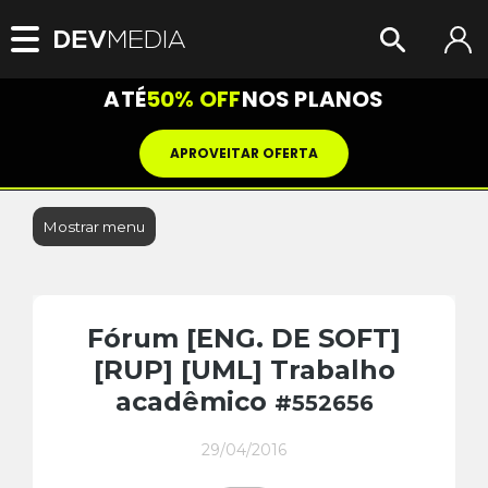
ATÉ
50% OFF
NOS PLANOS
APROVEITAR OFERTA
Mostrar menu
Fórum [ENG. DE SOFT]
[RUP] [UML] Trabalho
acadêmico
#552656
29/04/2016