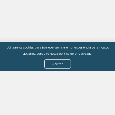
Utilizamos cookies para fornecer uma melhor experiência para nossos
usuários, consulte nossa
política de privacidade
.
Aceitar
Menu
Assine agora
Casos de sucesso
Baixe nosso e-book
Quem somos
FAQ - Fale conosco