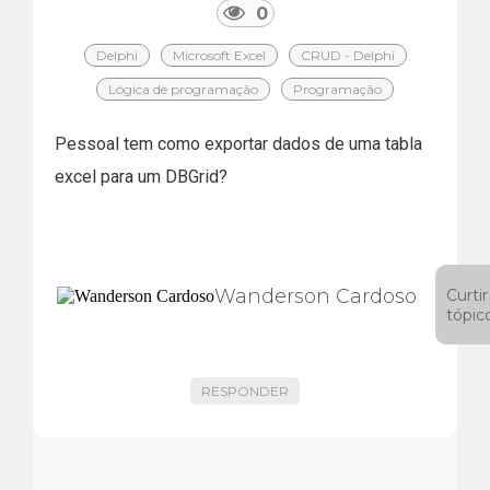
0
Delphi
Microsoft Excel
CRUD - Delphi
Lógica de programação
Programação
Pessoal tem como exportar dados de uma tabla
excel para um DBGrid?
Wanderson Cardoso
Curtir
tópic
RESPONDER