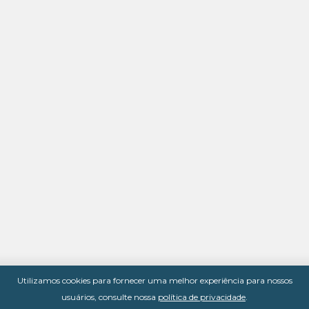
Utilizamos cookies para fornecer uma melhor experiência para nossos
usuários, consulte nossa
política de privacidade
.