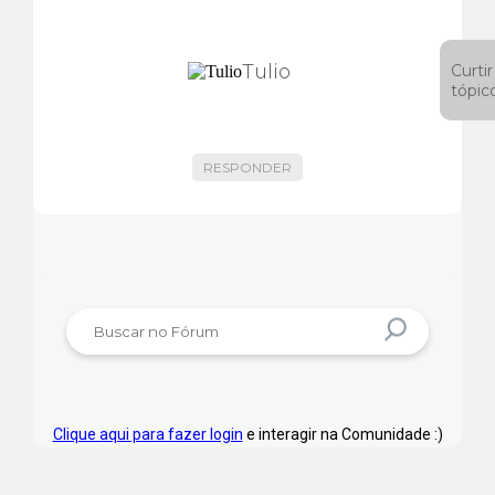
Tulio
Curtir
tópic
RESPONDER
Clique aqui para fazer login
e interagir na Comunidade :)