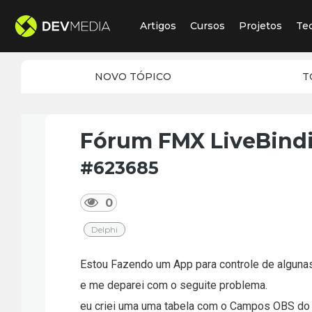
Artigos
Cursos
Projetos
Te
NOVO TÓPICO
T
Fórum FMX LiveBind
#623685
0
Delphi
Estou Fazendo um App para controle de alguna
e me deparei com o seguite problema.
eu criei uma uma tabela com o Campos OBS do ti