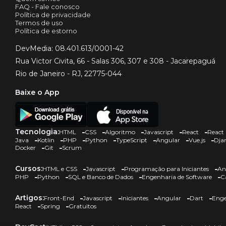
FAQ - Fale conosco
Política de privacidade
Termos de uso
Política de estorno
DevMedia: 08.401.613/0001-42
Rua Victor Civita, 66 - Salas 306, 307 e 308 - Jacarepaguá
Rio de Janeiro - RJ, 22775-044
Baixe o App
Tecnologia:
HTML
CSS
Algoritmo
Javascript
React
React 
Java
Kotlin
PHP
Python
TypeScript
Angular
Vue.js
Dja
Docker
Git
Scrum
Cursos:
HTML e CSS
Javascript
Programação para Iniciantes
An
PHP
Python
SQL e Banco de Dados
Engenharia de Software
C
Artigos:
Front-End
Javascript
Iniciantes
Angular
Dart
Enge
React
Spring
Gratuitos