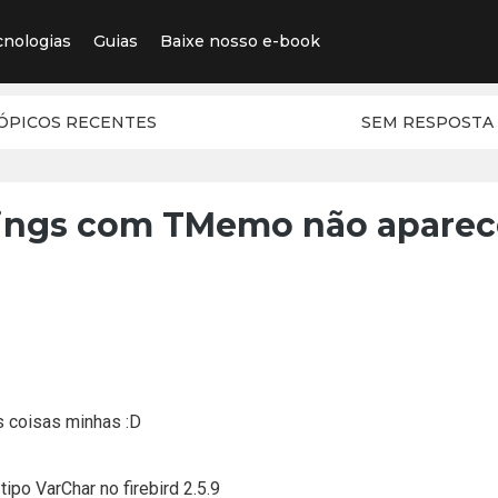
cnologias
Guias
Baixe nosso e-book
ÓPICOS RECENTES
SEM RESPOSTA
ings com TMemo não aparec
s coisas minhas :D
po VarChar no firebird 2.5.9