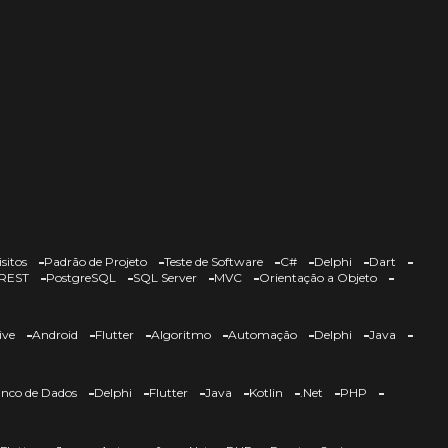
sitos
Padrão de Projeto
Teste de Software
C#
Delphi
Dart
REST
PostgreSQL
SQL Server
MVC
Orientação a Objeto
ive
Android
Flutter
Algoritmo
Automação
Delphi
Java
nco de Dados
Delphi
Flutter
Java
Kotlin
.Net
PHP