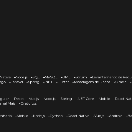
Native
Node.js
SQL
MySQL
UML
Scrum
Levantamento de Requi
ngo
Laravel
Spring
.NET
Flutter
Modelagem de Dados
Oracle
gular
React
Vue.js
Node.js
Spring
.NET Core
Mobile
React Nat
anal Mais
Gratuitos
nharia
Mobile
Node.js
Python
React Native
Vue.js
Android
Ba