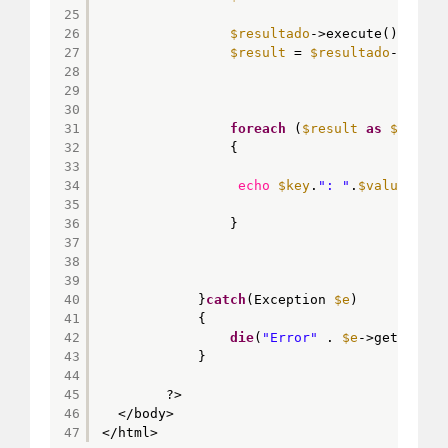
25
26
$resultado
->execute();
27
$result
= 
$resultado
->fetch
28
29
30
31
foreach
(
$result
as
$key
=>
32
{
33
34
echo
$key
.
": "
.
$value
.
"<br
35
36
}
37
38
39
40
}
catch
(Exception 
$e
)
41
{
42
die
(
"Error"
. 
$e
->getMessag
43
}   
44
45
?>
46
</body>
47
</html>