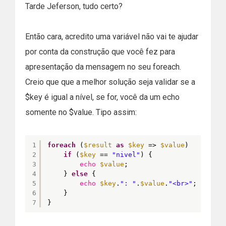
Tarde Jeferson, tudo certo?
Então cara, acredito uma variável não vai te ajudar
por conta da construção que você fez para
apresentação da mensagem no seu foreach.
Creio que que a melhor solução seja validar se a
$key é igual a nível, se for, você da um echo
somente no $value. Tipo assim:
1
foreach
(
$result
as
$key
=> 
$value
)    {    
2
if
(
$key
== 
"nivel"
) {
3
echo
$value
;
4
} 
else
{
5
echo
$key
.
": "
.
$value
.
"<br>"
;       
6
}
7
}