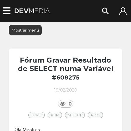
Mostrar menu
Fórum Gravar Resultado
de SELECT numa Variável
#608275
19/02/2020
0
HTML
PHP
SELECT
PDO
Olá Mestres,