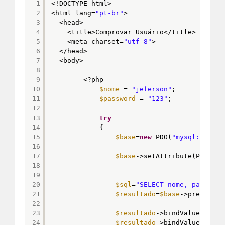
1
<!DOCTYPE html>﻿
2
<html lang=
"pt-br"
>
3
<head>
4
<title>Comprovar Usuári﻿o</title>
5
<meta charset=
"utf-8"
>
6
</head>
7
<body>
8
9
<?php﻿
10
$nome
= 
"jeferson"
;
11
$password
= 
"123"
;
12
13
try
14
{﻿
15
$base
=
new
PDO(
"mysql:host=l
16
17
$base
->setAttribute(PDO::AT
18
19
20
$sql
=
"SELECT nome, password
21
$resultado
=
$base
->prepare(
$
22
23
$resultado
->bindValue(
":nom
24
$resultado
->bindValue(
":pas