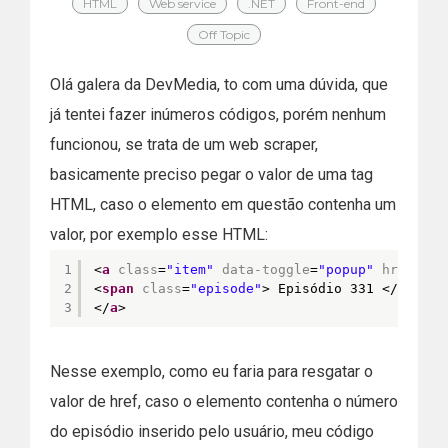
HTML
Web service
.NET
Front-end
Off Topic
Olá galera da DevMedia, to com uma dúvida, que
já tentei fazer inúmeros códigos, porém nenhum
funcionou, se trata de um web scraper,
basicamente preciso pegar o valor de uma tag
HTML, caso o elemento em questão contenha um
valor, por exemplo esse HTML:
1
<
a
class
=
"item"
data-toggle
=
"popup"
href
=
"
ht
2
<
span
class
=
"episode"
> Episódio 331 </
span
> 
3
</
a
>
Nesse exemplo, como eu faria para resgatar o
valor de href, caso o elemento contenha o número
do episódio inserido pelo usuário, meu código