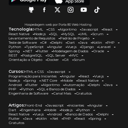
Hospedagem web por Porta 80 Web Hosting.
Tecnologia:
HTML
CSS
Algoritmo
Javascript
React
React Native
Node.js
SQL
MySQL
UML
Scrum
Levantamento de Requisitos
Padrão de Projeto
Teste de Software
C#
Delphi
Dart
Java
Kotlin
PHP
Python
TypeScript
Angular
Vue.js
Django
Laravel
Spring
.NET
Flutter
Modelagem de Dados
Oracle
REST
PostgreSQL
SQL Server
MVC
Orientação a Objeto
Docker
Git
Scrum
Cursos:
HTML e CSS
Javascript
Programação para Iniciantes
Angular
React
Vue.js
Node.js
Spring
.NET Core
Mobile
React Native
Android
Flutter
Algoritmo
Automação
Delphi
Java
PHP
Python
SQL e Banco de Dados
Engenharia de Software
Canal Mais
Gratuitos
Artigos:
Front-End
Javascript
Iniciantes
Angular
Dart
Engenharia
Mobile
Node.js
Python
React Native
Vue.js
Android
Banco de Dados
Delphi
Flutter
Java
Kotlin
.Net
PHP
React
Spring
Gratuitos