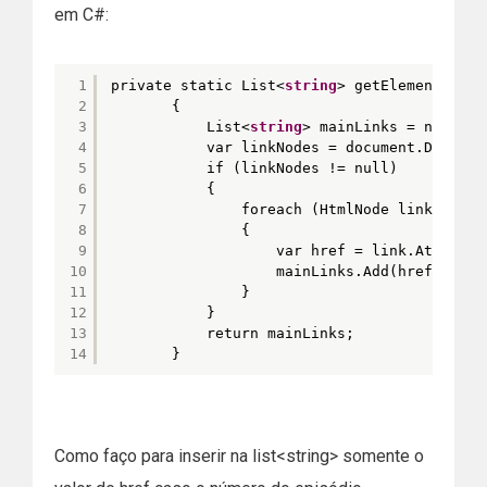
em C#:
1
private static List<
string
> getElement(Html
2
{
3
List<
string
> mainLinks = new Lis
4
var linkNodes = document.Documen
5
if (linkNodes != null)
6
{
7
foreach (HtmlNode link in li
8
{
9
var href = link.Attribut
10
mainLinks.Add(href);
11
}
12
}
13
return mainLinks;
14
}
Como faço para inserir na list<string> somente o