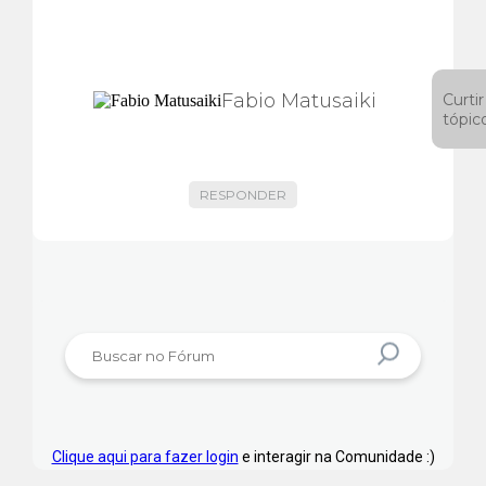
Fabio Matusaiki
Curtir
tópic
RESPONDER
Clique aqui para fazer login
e interagir na Comunidade :)