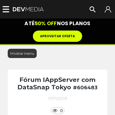
ATÉ
50% OFF
NOS PLANOS
APROVEITAR OFERTA
Mostrar menu
Fórum IAppServer com
DataSnap Tokyo
#606483
07/11/2019
0