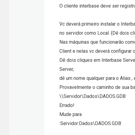
O cliente interbase deve ser regist
Vc deverá primeiro instalar o Inter
no servidor como Local. {Dê dois cl
Nas máquinas que funcionarão como c
Client e nelas vc deverá configurar
Dê dois cliques em Interbase Server
Server,
dê um nome qualquer para o Alias ,
Provavelmente o caminho de sua b
\\Servidor\Dados\DADOS.GDB
Errado!
Mude para
:Servidor:Dados\DADOS.GDB