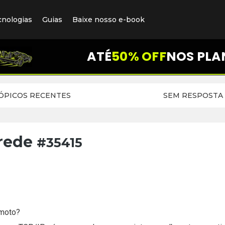
cnologias
Guias
Baixe nosso e-book
ATÉ
50% OFF
NOS PLA
ÓPICOS RECENTES
SEM RESPOSTA
 rede
#35415
emoto?