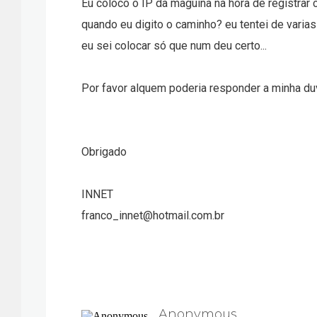
Eu coloco o IP da maguina na hora de registrar 
quando eu digito o caminho? eu tentei de varia
eu sei colocar só que num deu certo...
Por favor alquem poderia responder a minha du
Obrigado
INNET
franco_innet@hotmail.com.br
Anonymous