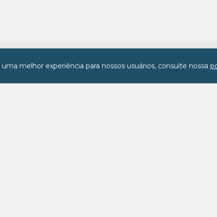
r uma melhor experiência para nossos usuários, consulte nossa
po