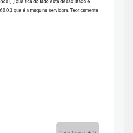
s [...] que fica do lado esta desabilitado e
168.0.3 que é a maquina servidora. Teoricamente
+ 0
Curtir tópico