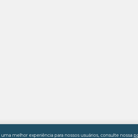
r uma melhor experiência para nossos usuários, consulte nossa
po