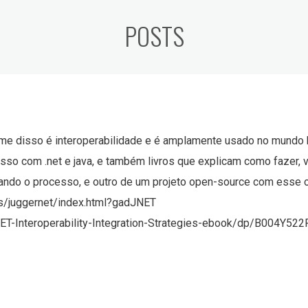
POSTS
ome disso é interoperabilidade e é amplamente usado no mundo h
sso com .net e java, e também livros que explicam como fazer, v
cando o processo, e outro de um projeto open-source com esse o
/juggernet/index.html?gadJNET
T-Interoperability-Integration-Strategies-ebook/dp/B004Y522