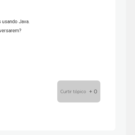
s usando Java.
nversarem?
+ 0
Curtir tópico