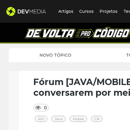
Artigos
Cursos
Projetos
Te
NOVO TÓPICO
T
Fórum [JAVA/MOBILE/
conversarem por me
0
API
Java
Mobile
C#