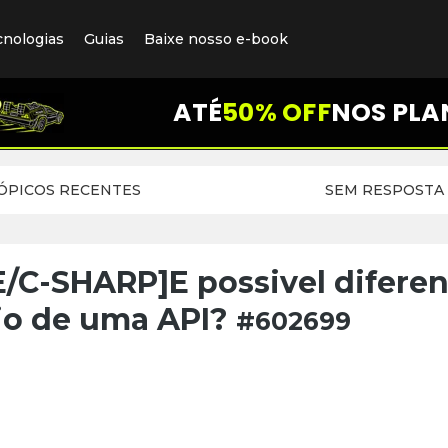
cnologias
Guias
Baixe nosso e-book
ATÉ
50% OFF
NOS PLA
ÓPICOS RECENTES
SEM RESPOSTA
C-SHARP]E possivel diferen
io de uma API?
#602699