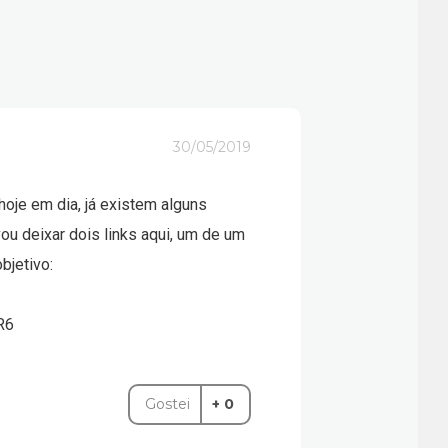
30/05/2019
oje em dia, já existem alguns
ou deixar dois links aqui, um de um
bjetivo:
R6
Gostei
+ 0