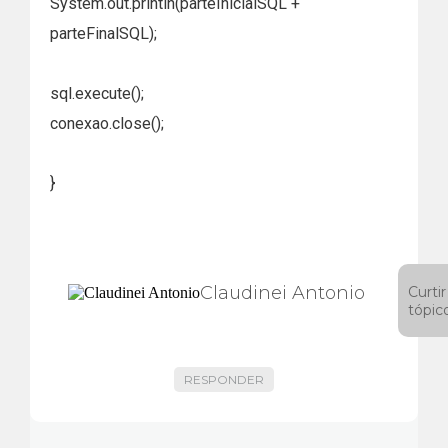
System.out.println(parteInicialSQL +
parteFinalSQL);
sql.execute();
conexao.close();
}
Claudinei Antonio
Curtir
tópic
RESPONDER