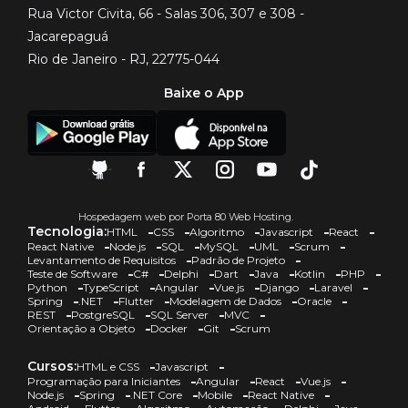
Rua Victor Civita, 66 - Salas 306, 307 e 308 -
Jacarepaguá
Rio de Janeiro - RJ, 22775-044
Baixe o App
Hospedagem web por Porta 80 Web Hosting.
Tecnologia:
HTML
CSS
Algoritmo
Javascript
React
React Native
Node.js
SQL
MySQL
UML
Scrum
Levantamento de Requisitos
Padrão de Projeto
Teste de Software
C#
Delphi
Dart
Java
Kotlin
PHP
Python
TypeScript
Angular
Vue.js
Django
Laravel
Spring
.NET
Flutter
Modelagem de Dados
Oracle
REST
PostgreSQL
SQL Server
MVC
Orientação a Objeto
Docker
Git
Scrum
Cursos:
HTML e CSS
Javascript
Programação para Iniciantes
Angular
React
Vue.js
Node.js
Spring
.NET Core
Mobile
React Native