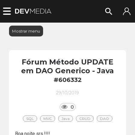
Mostrar menu
Fórum Método UPDATE
em DAO Generico - Java
#606332
29/10/2019
0
SQL
MVC
Java
CRUD
DAO
Boa noite srs.!!!!