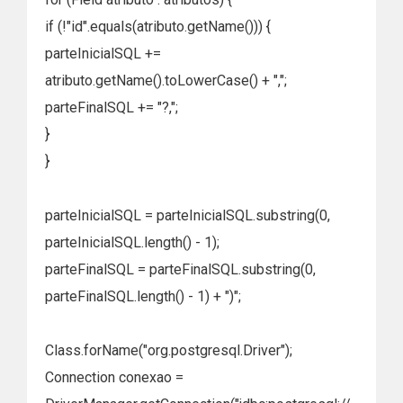
if (!"id".equals(atributo.getName())) {
parteInicialSQL +=
atributo.getName().toLowerCase() + ",";
parteFinalSQL += "?,";
}
}
parteInicialSQL = parteInicialSQL.substring(0,
parteInicialSQL.length() - 1);
parteFinalSQL = parteFinalSQL.substring(0,
parteFinalSQL.length() - 1) + ")";
Class.forName("org.postgresql.Driver");
Connection conexao =