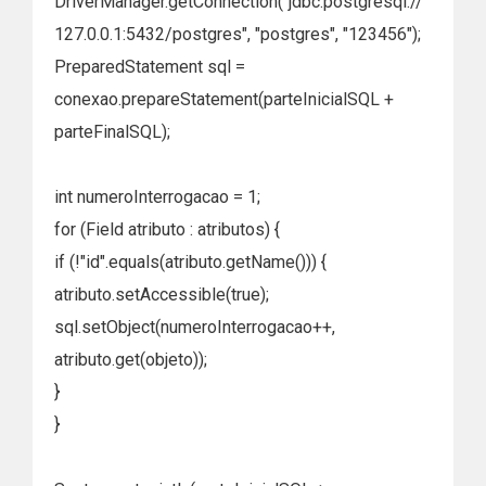
DriverManager.getConnection("jdbc:postgresql://
127.0.0.1:5432/postgres", "postgres", "123456");
PreparedStatement sql =
conexao.prepareStatement(parteInicialSQL +
parteFinalSQL);
int numeroInterrogacao = 1;
for (Field atributo : atributos) {
if (!"id".equals(atributo.getName())) {
atributo.setAccessible(true);
sql.setObject(numeroInterrogacao++,
atributo.get(objeto));
}
}