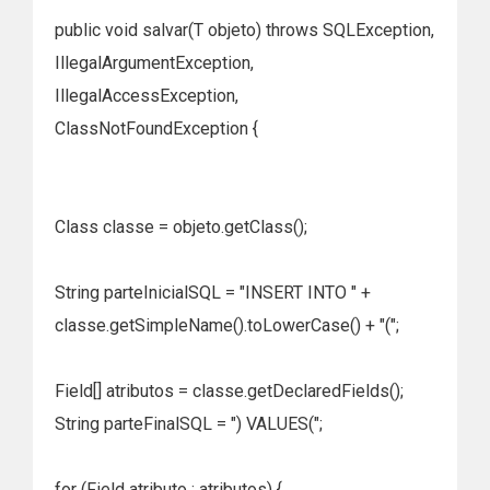
public void salvar(T objeto) throws SQLException,
IllegalArgumentException,
IllegalAccessException,
ClassNotFoundException {
Class classe = objeto.getClass();
String parteInicialSQL = "INSERT INTO " +
classe.getSimpleName().toLowerCase() + "(";
Field[] atributos = classe.getDeclaredFields();
String parteFinalSQL = ") VALUES(";
for (Field atributo : atributos) {