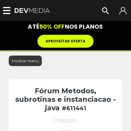
ATÉ
50% OFF
NOS PLANOS
APROVEITAR OFERTA
Mostrar menu
Fórum Metodos,
subrotinas e instanciacao -
java
#611441
17/06/2020