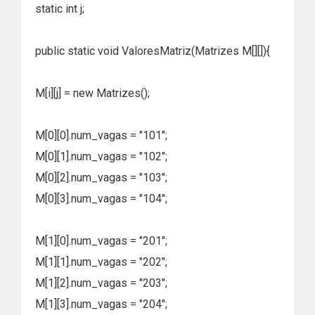
static int j;
public static void ValoresMatriz(Matrizes M[][]){
M[i][j] = new Matrizes();
M[0][0].num_vagas = "101";
M[0][1].num_vagas = "102";
M[0][2].num_vagas = "103";
M[0][3].num_vagas = "104";
M[1][0].num_vagas = "201";
M[1][1].num_vagas = "202";
M[1][2].num_vagas = "203";
M[1][3].num_vagas = "204";