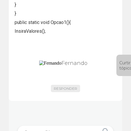
}
}
public static void Opcao1(){
InsiraValores();
Fernando
Curtir
tópic
RESPONDER