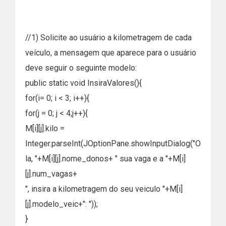
//1) Solicite ao usuário a kilometragem de cada
veículo, a mensagem que aparece para o usuário
deve seguir o seguinte modelo:
public static void InsiraValores(){
for(i= 0; i < 3; i++){
for(j = 0; j < 4;j++){
M[i][j].kilo =
Integer.parseInt(JOptionPane.showInputDialog("O
la, "+M[i][j].nome_donos+ " sua vaga e a "+M[i]
[j].num_vagas+
", insira a kilometragem do seu veiculo "+M[i]
[j].modelo_veic+": "));
}