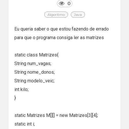
0
Algoritmo
Java
Eu queria saber o que estou fazendo de errado
para que o programa consiga ler as matrizes
static class Matrizes{
String num_vagas;
String nome_donos;
String modelo_veic;
int kilo;
}
static Matrizes M[][] = new Matrizes[3][4];
static int i;