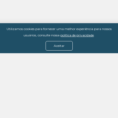
Utilizamos cookies para fornecer uma melhor experiência para nossos
usuários, consulte nossa
política de privacidade
.
Aceitar
Menu
Assine agora
Casos de sucesso
Baixe nosso e-book
Quem somos
FAQ - Fale conosco
Política de privacidade
Termos de uso
Política de estorno