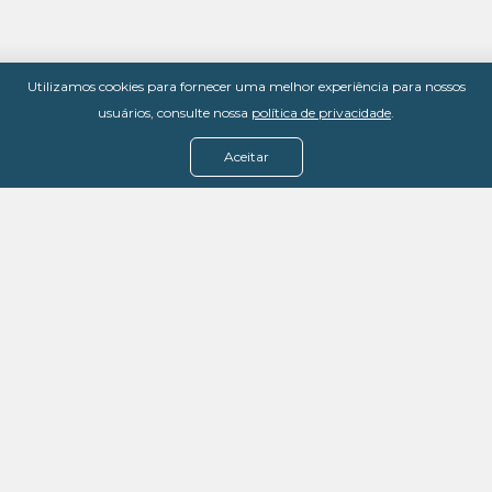
Utilizamos cookies para fornecer uma melhor experiência para nossos
usuários, consulte nossa
política de privacidade
.
Aceitar
Menu
Assine agora
Casos de sucesso
Baixe nosso e-book
Quem somos
FAQ - Fale conosco
Política de privacidade
Termos de uso
Política de estorno
DevMedia: 08.401.613/0001-42
Rua Victor Civita, 66 - Salas 306, 307 e 308 -