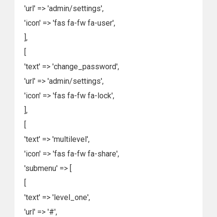
'url' => 'admin/settings',
'icon' => 'fas fa-fw fa-user',
],
[
'text' => 'change_password',
'url' => 'admin/settings',
'icon' => 'fas fa-fw fa-lock',
],
[
'text' => 'multilevel',
'icon' => 'fas fa-fw fa-share',
'submenu' => [
[
'text' => 'level_one',
'url' => '#',