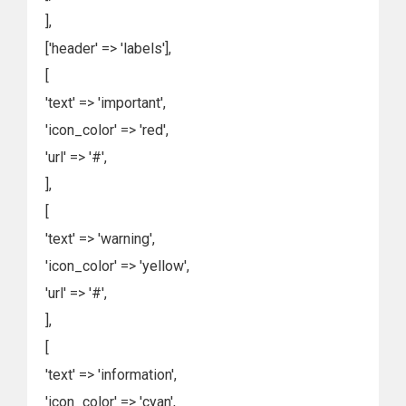
],
['header' => 'labels'],
[
'text' => 'important',
'icon_color' => 'red',
'url' => '#',
],
[
'text' => 'warning',
'icon_color' => 'yellow',
'url' => '#',
],
[
'text' => 'information',
'icon_color' => 'cyan',