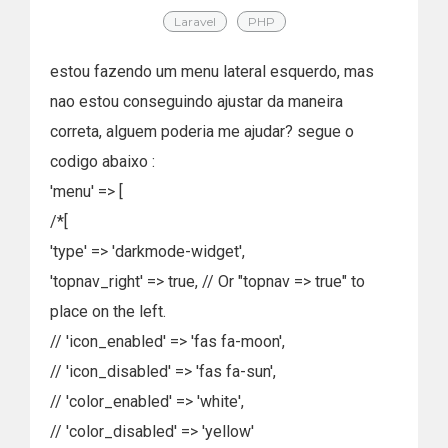
Laravel
PHP
estou fazendo um menu lateral esquerdo, mas
nao estou conseguindo ajustar da maneira
correta, alguem poderia me ajudar? segue o
codigo abaixo :
'menu' => [
/*[
'type' => 'darkmode-widget',
'topnav_right' => true, // Or "topnav => true" to
place on the left.
// 'icon_enabled' => 'fas fa-moon',
// 'icon_disabled' => 'fas fa-sun',
// 'color_enabled' => 'white',
// 'color_disabled' => 'yellow'