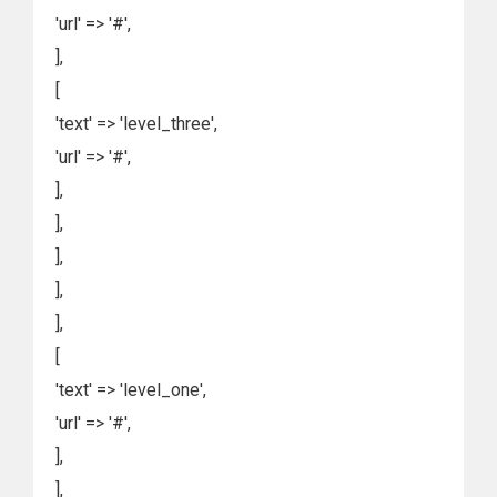
'url' => '#',
],
[
'text' => 'level_three',
'url' => '#',
],
],
],
],
],
[
'text' => 'level_one',
'url' => '#',
],
],