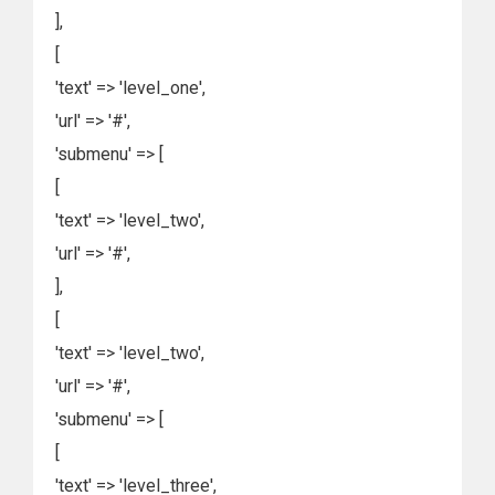
],
[
'text' => 'level_one',
'url' => '#',
'submenu' => [
[
'text' => 'level_two',
'url' => '#',
],
[
'text' => 'level_two',
'url' => '#',
'submenu' => [
[
'text' => 'level_three',