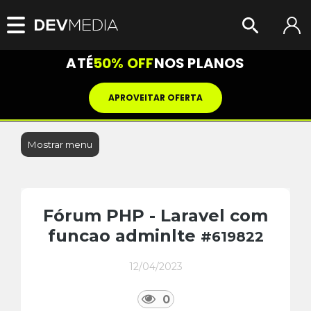
ATÉ
50% OFF
NOS PLANOS
APROVEITAR OFERTA
Mostrar menu
Fórum PHP - Laravel com
funcao adminlte
#619822
12/04/2023
0