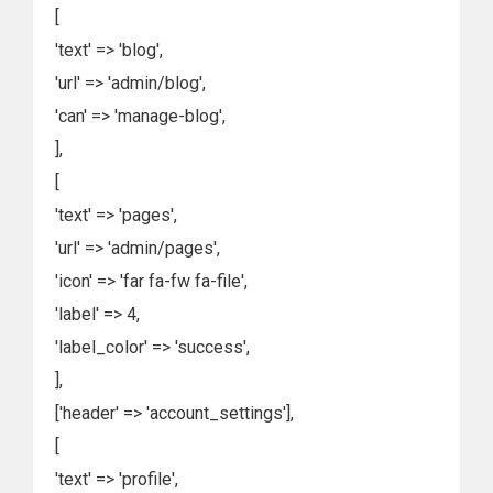
[
'text' => 'blog',
'url' => 'admin/blog',
'can' => 'manage-blog',
],
[
'text' => 'pages',
'url' => 'admin/pages',
'icon' => 'far fa-fw fa-file',
'label' => 4,
'label_color' => 'success',
],
['header' => 'account_settings'],
[
'text' => 'profile',