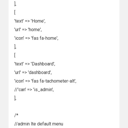
],
[
'text' => 'Home',
'url' => 'home',
'icon' => 'fas fa-home',
],
[
'text' => 'Dashboard',
'url' => 'dashboard',
'icon' => 'fas fa-tachometer-alt',
//'can' => 'is_admin',
],
/*
//admin lte default menu