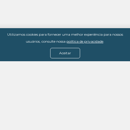
Utilizamos cookies para fornecer uma melhor experiência para nossos
usuários, consulte nossa
política de privacidade
.
Aceitar
Menu
Assine agora
Casos de sucesso
Baixe nosso e-book
Quem somos
FAQ - Fale conosco
Política de privacidade
Termos de uso
Política de estorno