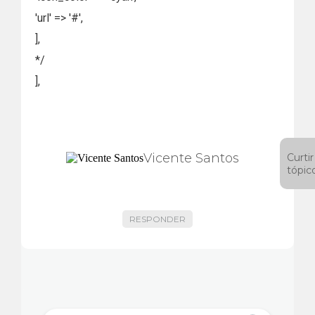
'url' => '#',
],
*/
],
Vicente Santos
Curtir
tópic
RESPONDER