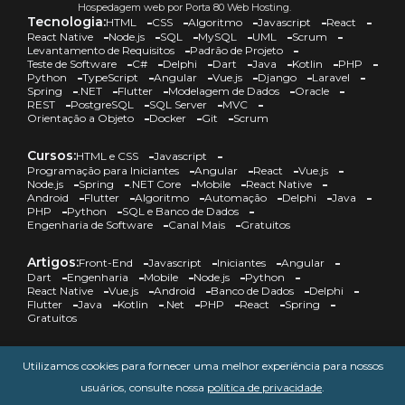
Hospedagem web por Porta 80 Web Hosting.
Tecnologia:
HTML
CSS
Algoritmo
Javascript
React
React Native
Node.js
SQL
MySQL
UML
Scrum
Levantamento de Requisitos
Padrão de Projeto
Teste de Software
C#
Delphi
Dart
Java
Kotlin
PHP
Python
TypeScript
Angular
Vue.js
Django
Laravel
Spring
.NET
Flutter
Modelagem de Dados
Oracle
REST
PostgreSQL
SQL Server
MVC
Orientação a Objeto
Docker
Git
Scrum
Cursos:
HTML e CSS
Javascript
Programação para Iniciantes
Angular
React
Vue.js
Node.js
Spring
.NET Core
Mobile
React Native
Android
Flutter
Algoritmo
Automação
Delphi
Java
PHP
Python
SQL e Banco de Dados
Engenharia de Software
Canal Mais
Gratuitos
Artigos:
Front-End
Javascript
Iniciantes
Angular
Dart
Engenharia
Mobile
Node.js
Python
React Native
Vue.js
Android
Banco de Dados
Delphi
Flutter
Java
Kotlin
.Net
PHP
React
Spring
Gratuitos
DevCast:
HTML e CSS
Javascript
Angular
Engenharia
Utilizamos cookies para fornecer uma melhor experiência para nossos
Mobile
Node.js
Python
React Native
Android
Banco de Dados
Delphi
Flutter
Java
Automação
usuários, consulte nossa
política de privacidade
.
.Net
PHP
React
Spring
Gratuitos
Canal Mais