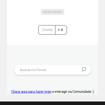
RESPONDER
Gostei
+ 0
Clique aqui para fazer login
e interagir na Comunidade :)