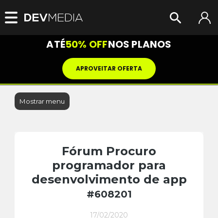
ATÉ
50% OFF
NOS PLANOS
APROVEITAR OFERTA
Mostrar menu
Fórum Procuro
programador para
desenvolvimento de app
#608201
17/02/2020