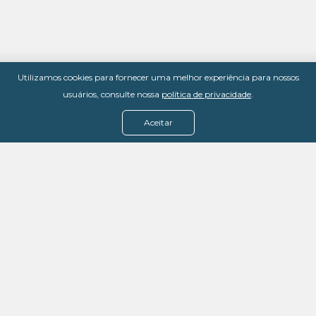
Utilizamos cookies para fornecer uma melhor experiência para nossos
usuários, consulte nossa
política de privacidade
.
Aceitar
Menu
Assine agora
Casos de sucesso
Baixe nosso e-book
Quem somos
FAQ - Fale conosco
Política de privacidade
Termos de uso
Política de estorno