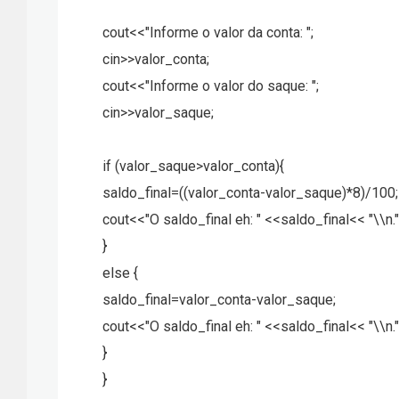
cout<<"Informe o valor da conta: ";
cin>>valor_conta;
cout<<"Informe o valor do saque: ";
cin>>valor_saque;
if (valor_saque>valor_conta){
saldo_final=((valor_conta-valor_saque)*8)/100;
cout<<"O saldo_final eh: " <<saldo_final<< "\\n."
}
else {
saldo_final=valor_conta-valor_saque;
cout<<"O saldo_final eh: " <<saldo_final<< "\\n."
}
}