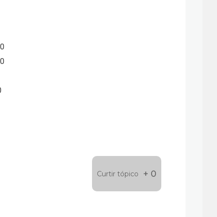
00
40
0
+ 0
Curtir tópico