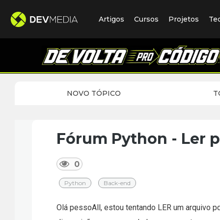
Artigos
Cursos
Projetos
Te
NOVO TÓPICO
T
Fórum Python - Ler p
0
Python
Back-end
Olá pessoAll, estou tentando LER um arquivo p