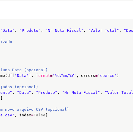
 
"Data"
, 
"Produto"
, 
"Nr Nota Fiscal"
, 
"Valor Total"
, 
"De
lizado
oluna Data (opcional)
ime(df[
'Data'
], 
format
=
'%d/%m/%Y'
, errors
=
'coerce'
)
ejadas (opcional)
iente"
, 
"Data"
, 
"Produto"
, 
"Nr Nota Fiscal"
, 
"Valor Tota
s]
um novo arquivo CSV (opcional)
da.csv'
, index
=
False
)