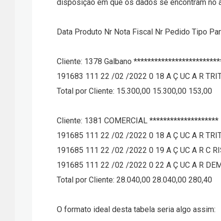
disposição em que os dados se encontram no a
Data Produto Nr Nota Fiscal Nr Pedido Tipo Pa
Cliente: 1378 Galbano ************************
191683 111 22 /02 /2022 0 18 A Ç UC A R TRIT
Total por Cliente: 15.300,00 15.300,00 153,00
Cliente: 1381 COMERCIAL ******************** 
191685 111 22 /02 /2022 0 18 A Ç UC A R TRIT
191685 111 22 /02 /2022 0 19 A Ç UC A R C RIS
191685 111 22 /02 /2022 0 22 A Ç UC A R DEME
Total por Cliente: 28.040,00 28.040,00 280,40
O formato ideal desta tabela seria algo assim: