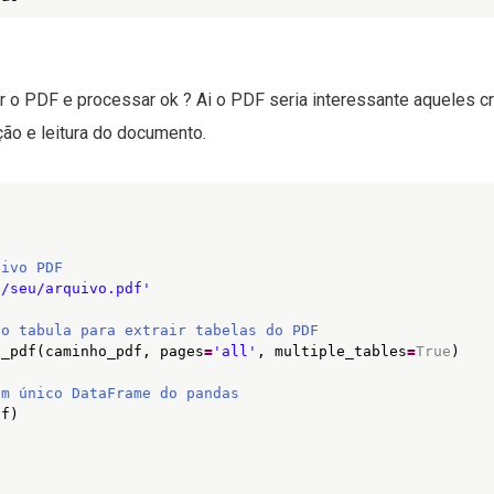
ler o PDF e processar ok ? Ai o PDF seria interessante aqueles 
ão e leitura do documento.
uivo PDF
o/seu/arquivo.pdf'
do tabula para extrair tabelas do PDF
d_pdf(caminho_pdf, pages
=
'all'
, multiple_tables
=
True
)
um único DataFrame do pandas
df)