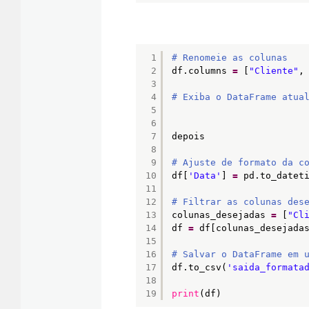
1
# Renomeie as colunas
2
df.columns 
=
[
"Cliente"
,
3
4
# Exiba o DataFrame atua
5
6
7
depois 
8
9
# Ajuste de formato da c
10
df[
'Data'
] 
=
pd.to_datet
11
12
# Filtrar as colunas des
13
colunas_desejadas 
=
[
"Cl
14
df 
=
df[colunas_desejada
15
16
# Salvar o DataFrame em 
17
df.to_csv(
'saida_formata
18
19
print
(df)