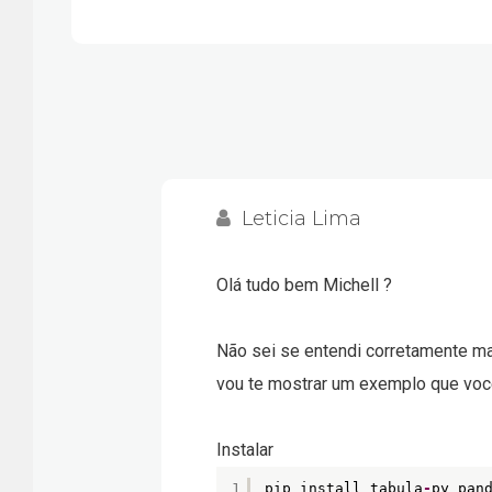
Leticia Lima
Olá tudo bem Michell ?
Não sei se entendi corretamente mas
vou te mostrar um exemplo que vo
Instalar
1
pip install tabula
-
py pan