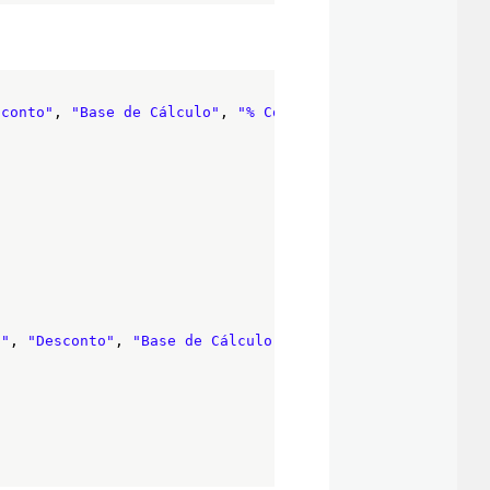
sconto"
, 
"Base de Cálculo"
, 
"% Comissão"
]
l"
, 
"Desconto"
, 
"Base de Cálculo"
, 
"% Comissão"
]