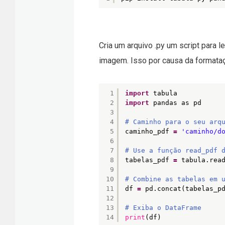
Cria um arquivo .py um script para 
imagem. Isso por causa da formataç
1
import
tabula
2
import
pandas as pd
3
4
# Caminho para o seu arq
5
caminho_pdf 
=
'caminho/d
6
7
# Use a função read_pdf 
8
tabelas_pdf 
=
tabula.rea
9
10
# Combine as tabelas em 
11
df 
=
pd.concat(tabelas_p
12
13
# Exiba o DataFrame
14
print
(df)