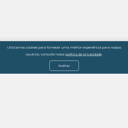
Utilizamos cookies para fornecer uma melhor experiência para nossos
usuários, consulte nossa
política de privacidade
.
Aceitar
Menu
Assine agora
Casos de sucesso
Baixe nosso e-book
Quem somos
FAQ - Fale conosco
Política de privacidade