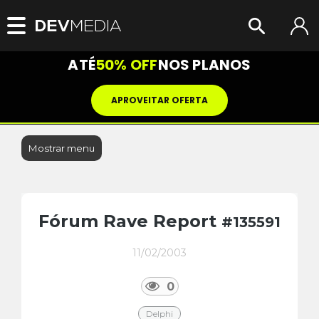
ATÉ
50% OFF
NOS PLANOS
APROVEITAR OFERTA
Mostrar menu
Fórum Rave Report
#135591
11/02/2003
0
Delphi