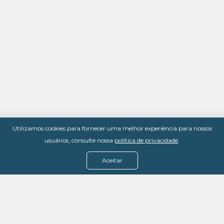
Utilizamos cookies para fornecer uma melhor experiência para nossos
usuários, consulte nossa
política de privacidade
.
Aceitar
Menu