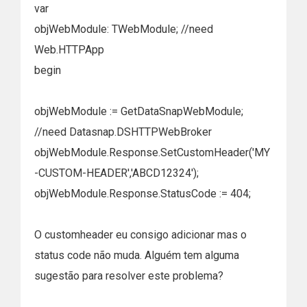
var
objWebModule: TWebModule; //need
Web.HTTPApp
begin
objWebModule := GetDataSnapWebModule;
//need Datasnap.DSHTTPWebBroker
objWebModule.Response.SetCustomHeader('MY
-CUSTOM-HEADER','ABCD12324');
objWebModule.Response.StatusCode := 404;
O customheader eu consigo adicionar mas o
status code não muda. Alguém tem alguma
sugestão para resolver este problema?