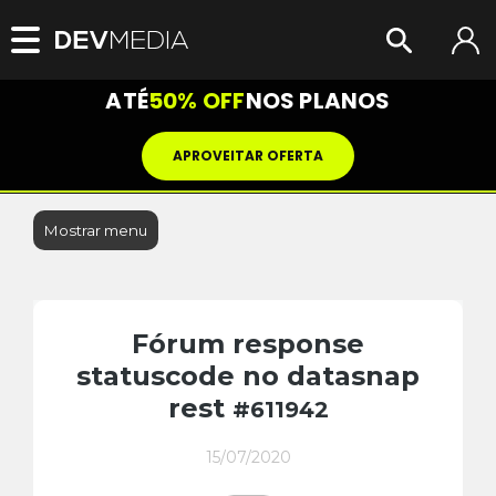
ATÉ
50% OFF
NOS PLANOS
APROVEITAR OFERTA
Mostrar menu
Fórum response
statuscode no datasnap
rest
#611942
15/07/2020