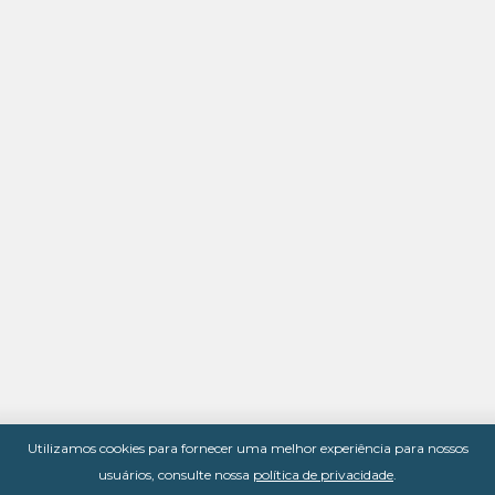
Utilizamos cookies para fornecer uma melhor experiência para nossos
usuários, consulte nossa
política de privacidade
.