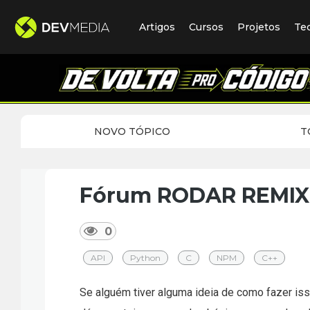
Artigos
Cursos
Projetos
Te
NOVO TÓPICO
T
Fórum RODAR REMIX 
0
API
Python
C
NPM
C++
Se alguém tiver alguma ideia de como fazer is