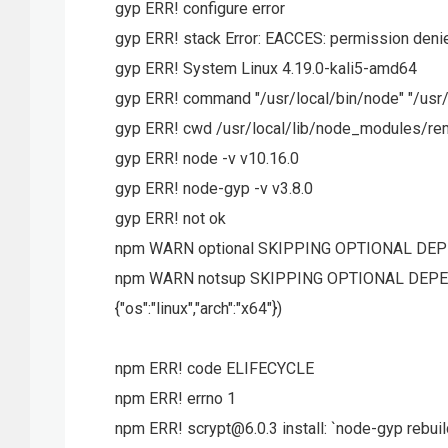
gyp ERR! configure error
gyp ERR! stack Error: EACCES: permission deni
gyp ERR! System Linux 4.19.0-kali5-amd64
gyp ERR! command "/usr/local/bin/node" "/us
gyp ERR! cwd /usr/local/lib/node_modules/r
gyp ERR! node -v v10.16.0
gyp ERR! node-gyp -v v3.8.0
gyp ERR! not ok
npm WARN optional SKIPPING OPTIONAL DEPE
npm WARN notsup SKIPPING OPTIONAL DEPENDENCY
{"os":"linux","arch":"x64"})
npm ERR! code ELIFECYCLE
npm ERR! errno 1
npm ERR! scrypt@6.0.3 install: `node-gyp rebuil