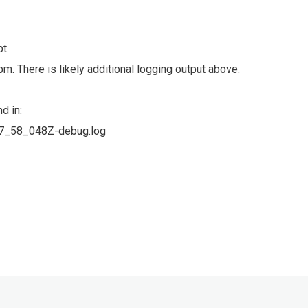
t.
m. There is likely additional logging output above.
d in:
7_58_048Z-debug.log