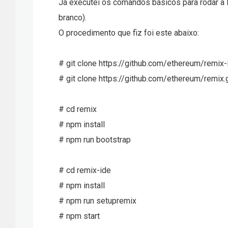
Já executei os comandos básicos para rodar a I
branco).
O procedimento que fiz foi este abaixo:
# git clone https://github.com/ethereum/remix-i
# git clone https://github.com/ethereum/remix.g
# cd remix
# npm install
# npm run bootstrap
# cd remix-ide
# npm install
# npm run setupremix
# npm start