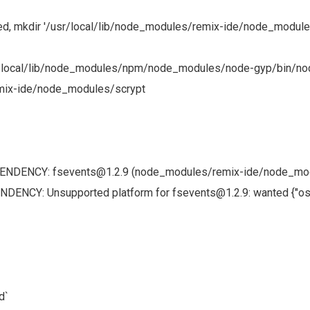
ed, mkdir '/usr/local/lib/node_modules/remix-ide/node_module
r/local/lib/node_modules/npm/node_modules/node-gyp/bin/node
emix-ide/node_modules/scrypt
NDENCY: fsevents@1.2.9 (node_modules/remix-ide/node_mod
: Unsupported platform for fsevents@1.2.9: wanted {"os":"dar
d`