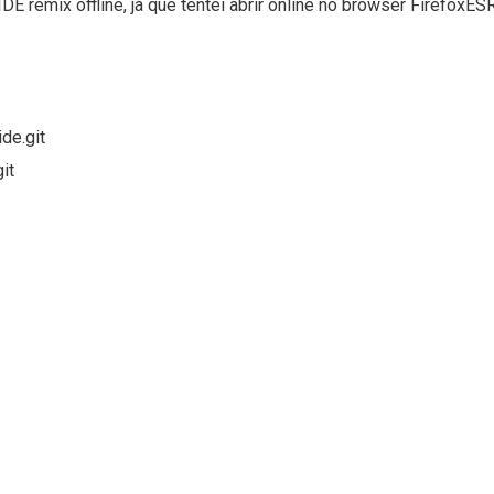
DE remix offline, já que tentei abrir online no browser FirefoxE
de.git
it