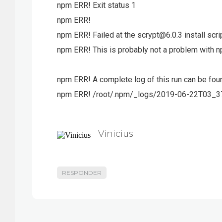
npm ERR! Exit status 1
npm ERR!
npm ERR! Failed at the scrypt@6.0.3 install scrip
npm ERR! This is probably not a problem with np
npm ERR! A complete log of this run can be foun
npm ERR! /root/.npm/_logs/2019-06-22T03_3
Vinicius
RESPONDER