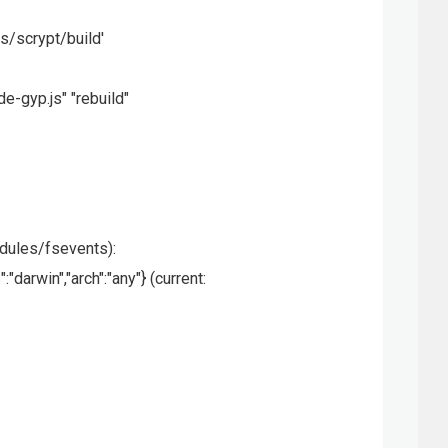
s/scrypt/build'
-gyp.js" "rebuild"
ules/fsevents):
win","arch":"any"} (current: