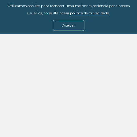
Utilizamos cookies para fornecer uma melhor experiência para nossos
usuários, consulte nossa
política de privacidade
.
Aceitar
Menu
Assine agora
Casos de sucesso
Baixe nosso e-book
Quem somos
FAQ - Fale conosco
Política de privacidade
Termos de uso
Política de estorno
DevMedia: 08.401.613/0001-42
Rua Victor Civita, 66 - Salas 306, 307 e 308 -
Jacarepaguá
Rio de Janeiro - RJ, 22775-044