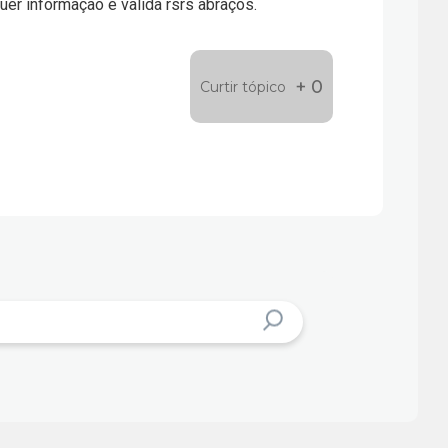
uer informação é valida rsrs abraços.
+ 0
Curtir tópico