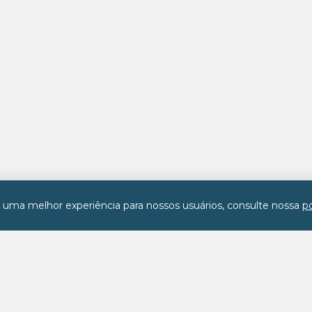
r uma melhor experiência para nossos usuários, consulte nossa
po