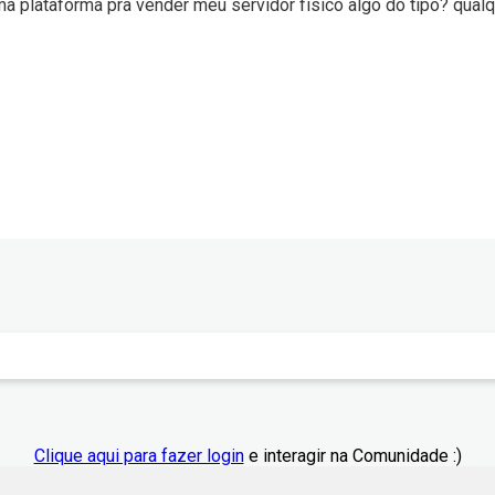
a plataforma pra vender meu servidor físico algo do tipo? qualq
Clique aqui para fazer login
e interagir na Comunidade :)