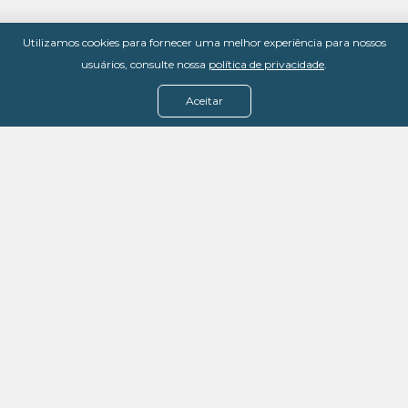
Utilizamos cookies para fornecer uma melhor experiência para nossos
usuários, consulte nossa
política de privacidade
.
Aceitar
Menu
Assine agora
Casos de sucesso
Baixe nosso e-book
Quem somos
FAQ - Fale conosco
Política de privacidade
Termos de uso
Política de estorno
DevMedia: 08.401.613/0001-42
Rua Victor Civita, 66 - Salas 306, 307 e 308 -
Jacarepaguá