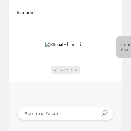
Obrigado!
Elionai
Curtir
tópic
RESPONDER