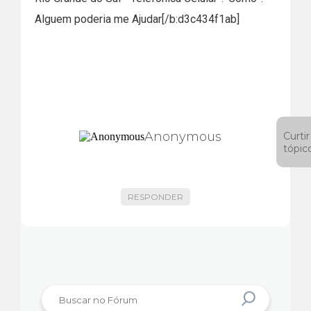
Alguem poderia me Ajudar[/b:d3c434f1ab]
Anonymous
Curtir
tópic
RESPONDER