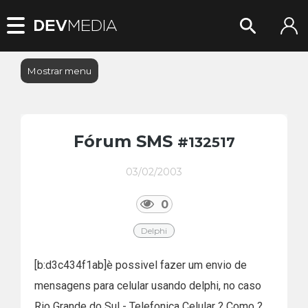
Mostrar menu
Fórum SMS
#132517
03/02/2003
0
Delphi
[b:d3c434f1ab]è possivel fazer um envio de
mensagens para celular usando delphi, no caso
Rio Grande do Sul - Telefonica Celular ? Como ?