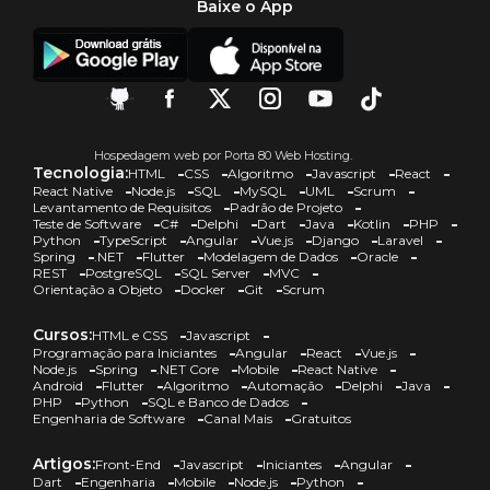
Baixe o App
Hospedagem web por Porta 80 Web Hosting.
Tecnologia:
HTML
CSS
Algoritmo
Javascript
React
React Native
Node.js
SQL
MySQL
UML
Scrum
Levantamento de Requisitos
Padrão de Projeto
Teste de Software
C#
Delphi
Dart
Java
Kotlin
PHP
Python
TypeScript
Angular
Vue.js
Django
Laravel
Spring
.NET
Flutter
Modelagem de Dados
Oracle
REST
PostgreSQL
SQL Server
MVC
Orientação a Objeto
Docker
Git
Scrum
Cursos:
HTML e CSS
Javascript
Programação para Iniciantes
Angular
React
Vue.js
Node.js
Spring
.NET Core
Mobile
React Native
Android
Flutter
Algoritmo
Automação
Delphi
Java
PHP
Python
SQL e Banco de Dados
Engenharia de Software
Canal Mais
Gratuitos
Artigos:
Front-End
Javascript
Iniciantes
Angular
Dart
Engenharia
Mobile
Node.js
Python